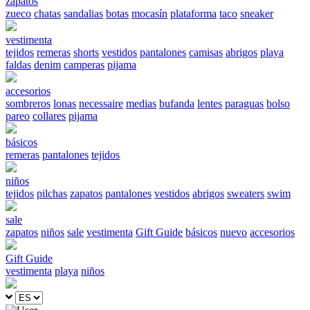
zapatos
zueco
chatas
sandalias
botas
mocasín
plataforma
taco
sneaker
vestimenta
tejidos
remeras
shorts
vestidos
pantalones
camisas
abrigos
playa
faldas
denim
camperas
pijama
accesorios
sombreros
lonas
necessaire
medias
bufanda
lentes
paraguas
bolso
pareo
collares
pijama
básicos
remeras
pantalones
tejidos
niños
tejidos
pilchas
zapatos
pantalones
vestidos
abrigos
sweaters
swim
sale
zapatos
niños
sale
vestimenta
Gift Guide
básicos
nuevo
accesorios
Gift Guide
vestimenta
playa
niños