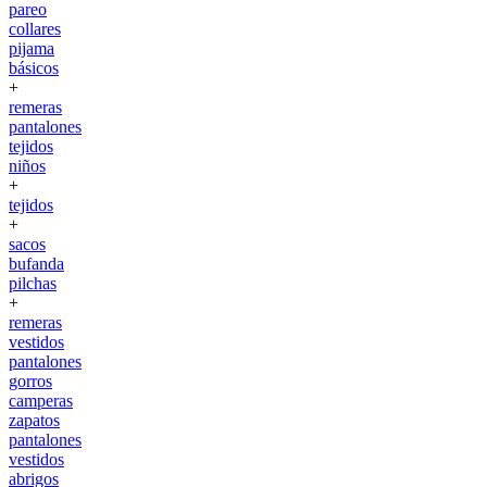
pareo
collares
pijama
básicos
+
remeras
pantalones
tejidos
niños
+
tejidos
+
sacos
bufanda
pilchas
+
remeras
vestidos
pantalones
gorros
camperas
zapatos
pantalones
vestidos
abrigos