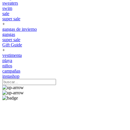
sweaters
swim
sale
super sale
+
gangas de invierno
gangas
super sale
Gift Guide
+
vestimenta
playa
niños
campañas
instashop