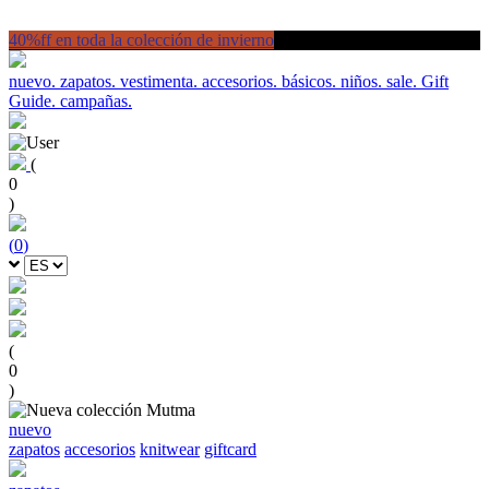
40%ff en toda la colección de invierno
nuevo.
zapatos.
vestimenta.
accesorios.
básicos.
niños.
sale.
Gift
Guide.
campañas.
(
0
)
(
0
)
(
0
)
nuevo
zapatos
accesorios
knitwear
giftcard