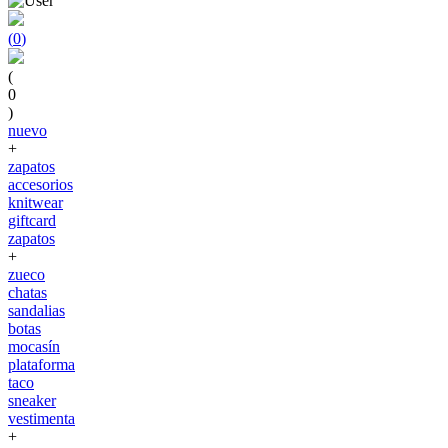
(
0
)
(
0
)
nuevo
+
zapatos
accesorios
knitwear
giftcard
zapatos
+
zueco
chatas
sandalias
botas
mocasín
plataforma
taco
sneaker
vestimenta
+