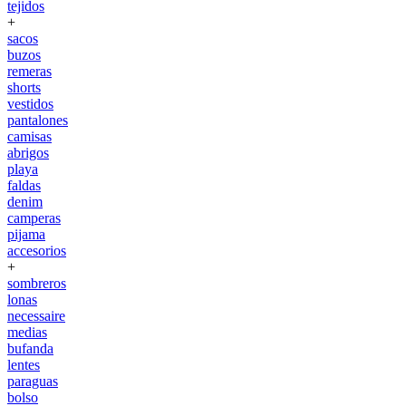
tejidos
+
sacos
buzos
remeras
shorts
vestidos
pantalones
camisas
abrigos
playa
faldas
denim
camperas
pijama
accesorios
+
sombreros
lonas
necessaire
medias
bufanda
lentes
paraguas
bolso