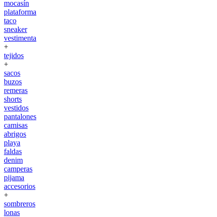
mocasín
plataforma
taco
sneaker
vestimenta
+
tejidos
+
sacos
buzos
remeras
shorts
vestidos
pantalones
camisas
abrigos
playa
faldas
denim
camperas
pijama
accesorios
+
sombreros
lonas