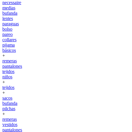
necessaire
medias
bufanda
lentes
paraguas
bolso
pareo
collares
pijama
básicos
+
remeras
pantalones
tejidos
niños
+
tejidos
+
sacos
bufanda
pilchas
+
remeras
vestidos
pantalones