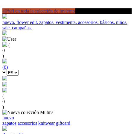
40%ff en toda la colección de invierno
nuevo.
flower edit.
zapatos.
vestimenta.
accesorios.
básicos.
niños.
sale.
campañas.
(
0
)
(
0
)
(
0
)
nuevo
zapatos
accesorios
knitwear
giftcard