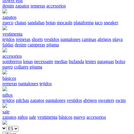
flower edit
denim
zapatos
remeras
accesorios
zapatos
zueco
chatas
sandalias
botas
mocasín
plataforma
taco
sneaker
vestimenta
tejidos
remeras
shorts
vestidos
pantalones
camisas
abrigos
playa
faldas
denim
camperas
pijama
accesorios
sombreros
lonas
necessaire
medias
bufanda
lentes
paraguas
bolso
pareo
collares
pijama
básicos
remeras
pantalones
tejidos
niños
tejidos
pilchas
zapatos
pantalones
vestidos
abrigos
sweaters
swim
sale
zapatos
niños
sale
vestimenta
básicos
nuevo
accesorios