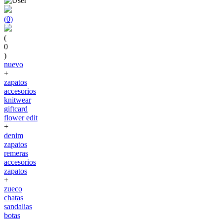
(
0
)
(
0
)
nuevo
+
zapatos
accesorios
knitwear
giftcard
flower edit
+
denim
zapatos
remeras
accesorios
zapatos
+
zueco
chatas
sandalias
botas