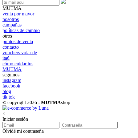
MUTMA
venta por mayor
nosotros
campañas
políticas de cambio
otros
puntos de venta
contacto
vouchers volar de
itaú
cómo cuidar tus
MUTMA
seguinos
instagram
facebook
blog
tik tok
© copyright 2026 -
MUTMA
shop
×
Iniciar sesión
Olvidé mi contraseña