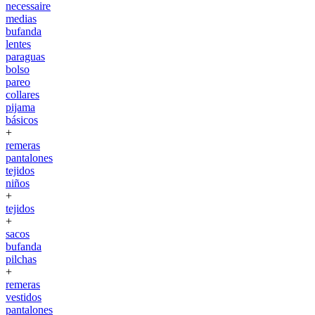
necessaire
medias
bufanda
lentes
paraguas
bolso
pareo
collares
pijama
básicos
+
remeras
pantalones
tejidos
niños
+
tejidos
+
sacos
bufanda
pilchas
+
remeras
vestidos
pantalones