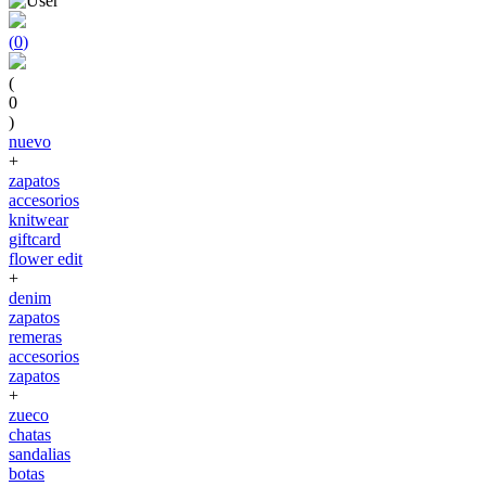
(
0
)
(
0
)
nuevo
+
zapatos
accesorios
knitwear
giftcard
flower edit
+
denim
zapatos
remeras
accesorios
zapatos
+
zueco
chatas
sandalias
botas