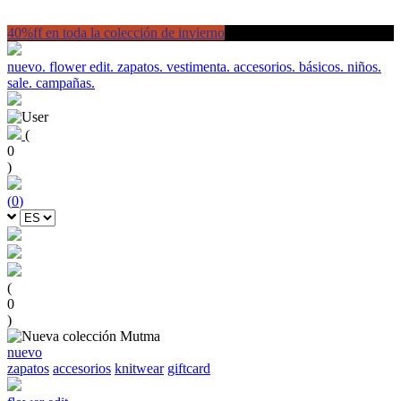
40%ff en toda la colección de invierno
nuevo.
flower edit.
zapatos.
vestimenta.
accesorios.
básicos.
niños.
sale.
campañas.
(
0
)
(
0
)
(
0
)
nuevo
zapatos
accesorios
knitwear
giftcard