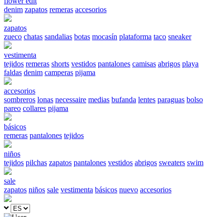
flower edit
denim
zapatos
remeras
accesorios
zapatos
zueco
chatas
sandalias
botas
mocasín
plataforma
taco
sneaker
vestimenta
tejidos
remeras
shorts
vestidos
pantalones
camisas
abrigos
playa
faldas
denim
camperas
pijama
accesorios
sombreros
lonas
necessaire
medias
bufanda
lentes
paraguas
bolso
pareo
collares
pijama
básicos
remeras
pantalones
tejidos
niños
tejidos
pilchas
zapatos
pantalones
vestidos
abrigos
sweaters
swim
sale
zapatos
niños
sale
vestimenta
básicos
nuevo
accesorios