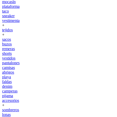
mocasín
plataforma
taco
sneaker
vestimenta
+
tejidos
+
sacos
buzos
remeras
shorts
vestidos
pantalones
camisas
abrigos
playa
faldas
denim
camperas
pijama
accesorios
+
sombreros
lonas