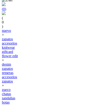
(
0
)
(
0
)
nuevo
+
zapatos
accesorios
knitwear
giftcard
flower edit
+
denim
zapatos
remeras
accesorios
zapatos
+
zueco
chatas
sandalias
botas