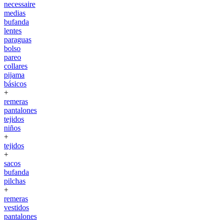
necessaire
medias
bufanda
lentes
paraguas
bolso
pareo
collares
pijama
básicos
+
remeras
pantalones
tejidos
niños
+
tejidos
+
sacos
bufanda
pilchas
+
remeras
vestidos
pantalones