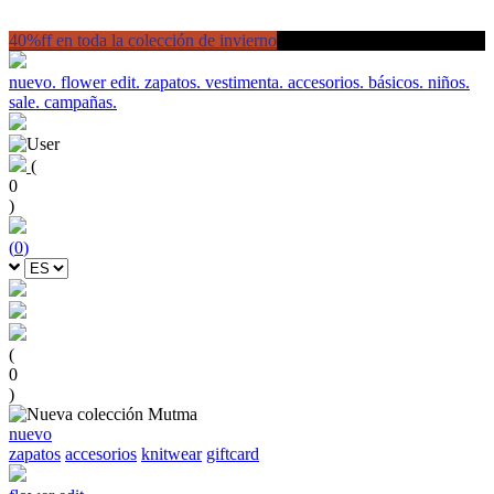
40%ff en toda la colección de invierno
nuevo.
flower edit.
zapatos.
vestimenta.
accesorios.
básicos.
niños.
sale.
campañas.
(
0
)
(
0
)
(
0
)
nuevo
zapatos
accesorios
knitwear
giftcard