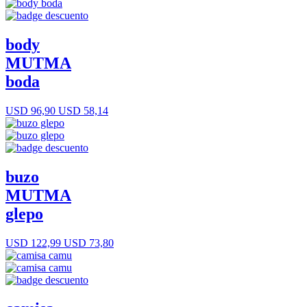
body
MUTMA
boda
USD 96,90
USD 58,14
buzo
MUTMA
glepo
USD 122,99
USD 73,80