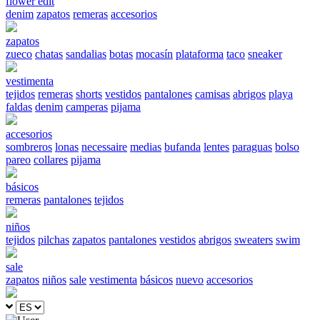
flower edit
denim
zapatos
remeras
accesorios
zapatos
zueco
chatas
sandalias
botas
mocasín
plataforma
taco
sneaker
vestimenta
tejidos
remeras
shorts
vestidos
pantalones
camisas
abrigos
playa
faldas
denim
camperas
pijama
accesorios
sombreros
lonas
necessaire
medias
bufanda
lentes
paraguas
bolso
pareo
collares
pijama
básicos
remeras
pantalones
tejidos
niños
tejidos
pilchas
zapatos
pantalones
vestidos
abrigos
sweaters
swim
sale
zapatos
niños
sale
vestimenta
básicos
nuevo
accesorios