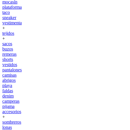
mocasín
plataforma
taco
sneaker
vestimenta
+
tejidos
+
sacos
buzos
remeras
shorts
vestidos
pantalones
camisas
abrigos
playa
faldas
denim
camperas
pijama
accesorios
+
sombreros
lonas