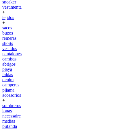
sneaker
vestimenta
+
tejidos
+
sacos
buzos
remeras
shorts
vestidos
pantalones
camisas
abrigos
playa
faldas
denim
camperas
pijama
accesorios
+
sombreros
lonas
necessaire
medias
bufanda