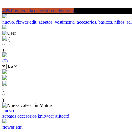
40%ff en toda la colección de invierno
nuevo.
flower edit.
zapatos.
vestimenta.
accesorios.
básicos.
niños.
sal
(
0
)
(
0
)
(
0
)
nuevo
zapatos
accesorios
knitwear
giftcard
flower edit