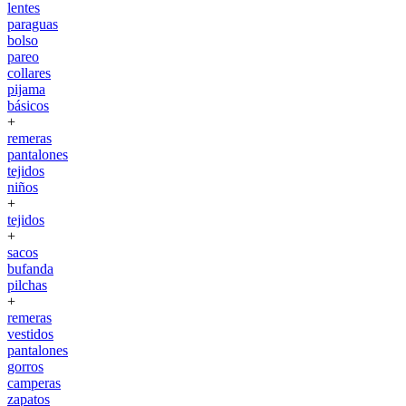
lentes
paraguas
bolso
pareo
collares
pijama
básicos
+
remeras
pantalones
tejidos
niños
+
tejidos
+
sacos
bufanda
pilchas
+
remeras
vestidos
pantalones
gorros
camperas
zapatos