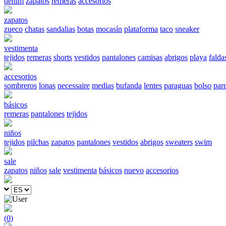
denim
zapatos
remeras
accesorios
zapatos
zueco
chatas
sandalias
botas
mocasín
plataforma
taco
sneaker
vestimenta
tejidos
remeras
shorts
vestidos
pantalones
camisas
abrigos
playa
falda
accesorios
sombreros
lonas
necessaire
medias
bufanda
lentes
paraguas
bolso
par
básicos
remeras
pantalones
tejidos
niños
tejidos
pilchas
zapatos
pantalones
vestidos
abrigos
sweaters
swim
sale
zapatos
niños
sale
vestimenta
básicos
nuevo
accesorios
(
0
)