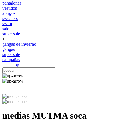
pantalones
vestidos
abrigos
sweaters
swim
sale
super sale
+
gangas de invierno
gangas
super sale
campañas
instashop
medias
MUTMA
soca