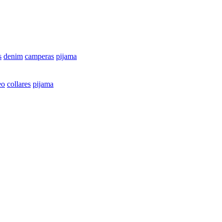
s
denim
camperas
pijama
eo
collares
pijama