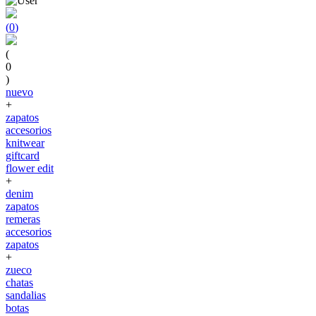
(
0
)
(
0
)
nuevo
+
zapatos
accesorios
knitwear
giftcard
flower edit
+
denim
zapatos
remeras
accesorios
zapatos
+
zueco
chatas
sandalias
botas