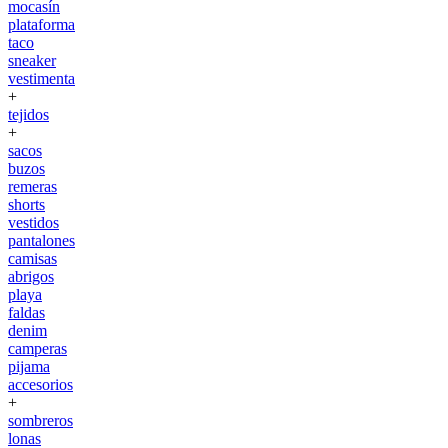
mocasín
plataforma
taco
sneaker
vestimenta
+
tejidos
+
sacos
buzos
remeras
shorts
vestidos
pantalones
camisas
abrigos
playa
faldas
denim
camperas
pijama
accesorios
+
sombreros
lonas