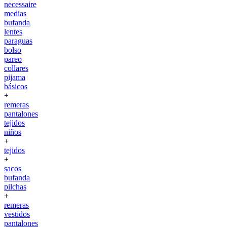
necessaire
medias
bufanda
lentes
paraguas
bolso
pareo
collares
pijama
básicos
+
remeras
pantalones
tejidos
niños
+
tejidos
+
sacos
bufanda
pilchas
+
remeras
vestidos
pantalones