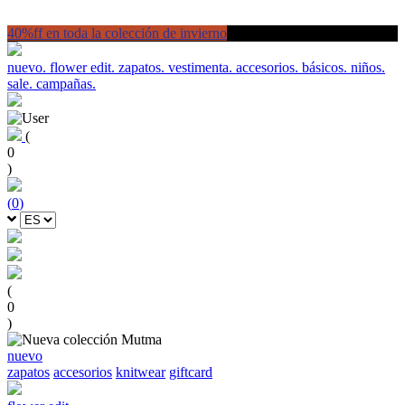
40%ff en toda la colección de invierno
nuevo.
flower edit.
zapatos.
vestimenta.
accesorios.
básicos.
niños.
sale.
campañas.
(
0
)
(
0
)
(
0
)
nuevo
zapatos
accesorios
knitwear
giftcard