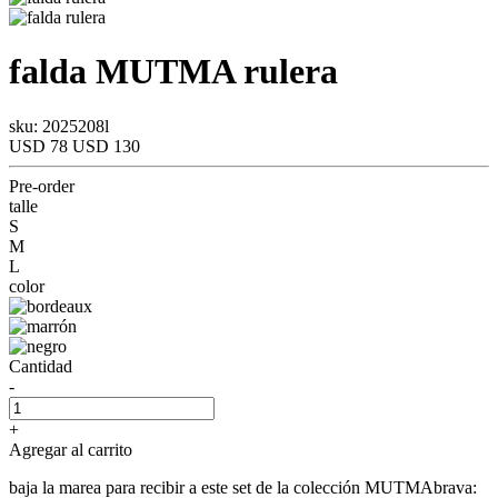
falda
MUTMA
rulera
sku: 2025208l
USD 78
USD 130
Pre-order
talle
S
M
L
color
Cantidad
-
+
Agregar al carrito
baja la marea para recibir a este set de la colección MUTMAbrava: