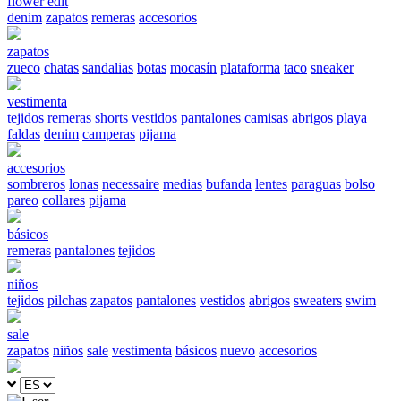
flower edit
denim
zapatos
remeras
accesorios
zapatos
zueco
chatas
sandalias
botas
mocasín
plataforma
taco
sneaker
vestimenta
tejidos
remeras
shorts
vestidos
pantalones
camisas
abrigos
playa
faldas
denim
camperas
pijama
accesorios
sombreros
lonas
necessaire
medias
bufanda
lentes
paraguas
bolso
pareo
collares
pijama
básicos
remeras
pantalones
tejidos
niños
tejidos
pilchas
zapatos
pantalones
vestidos
abrigos
sweaters
swim
sale
zapatos
niños
sale
vestimenta
básicos
nuevo
accesorios