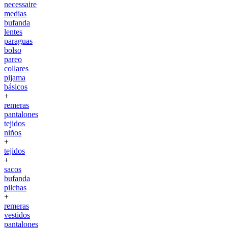
necessaire
medias
bufanda
lentes
paraguas
bolso
pareo
collares
pijama
básicos
+
remeras
pantalones
tejidos
niños
+
tejidos
+
sacos
bufanda
pilchas
+
remeras
vestidos
pantalones