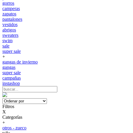
gorros
camperas
zapatos
pantalones
vestidos
abrigos
sweaters
swim
sale
super sale
+
gangas de invierno
gangas
super sale
campañas
instashop
Filtros
X
Categorías
+
otros - zueco