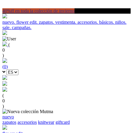
40%ff en toda la colección de invierno
nuevo.
flower edit.
zapatos.
vestimenta.
accesorios.
básicos.
niños.
sale.
campañas.
(
0
)
(
0
)
(
0
)
nuevo
zapatos
accesorios
knitwear
giftcard