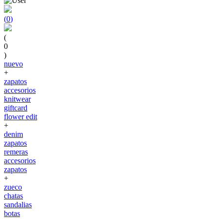
(
0
)
(
0
)
nuevo
+
zapatos
accesorios
knitwear
giftcard
flower edit
+
denim
zapatos
remeras
accesorios
zapatos
+
zueco
chatas
sandalias
botas