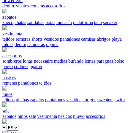
flower edit
denim
zapatos
remeras
accesorios
zapatos
zueco
chatas
sandalias
botas
mocasín
plataforma
taco
sneaker
vestimenta
tejidos
remeras
shorts
vestidos
pantalones
camisas
abrigos
playa
faldas
denim
camperas
pijama
accesorios
sombreros
lonas
necessaire
medias
bufanda
lentes
paraguas
bolso
pareo
collares
pijama
básicos
remeras
pantalones
tejidos
niños
tejidos
pilchas
zapatos
pantalones
vestidos
abrigos
sweaters
swim
sale
zapatos
niños
sale
vestimenta
básicos
nuevo
accesorios