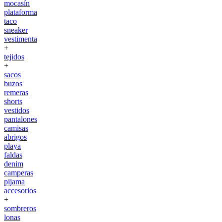
mocasín
plataforma
taco
sneaker
vestimenta
+
tejidos
+
sacos
buzos
remeras
shorts
vestidos
pantalones
camisas
abrigos
playa
faldas
denim
camperas
pijama
accesorios
+
sombreros
lonas