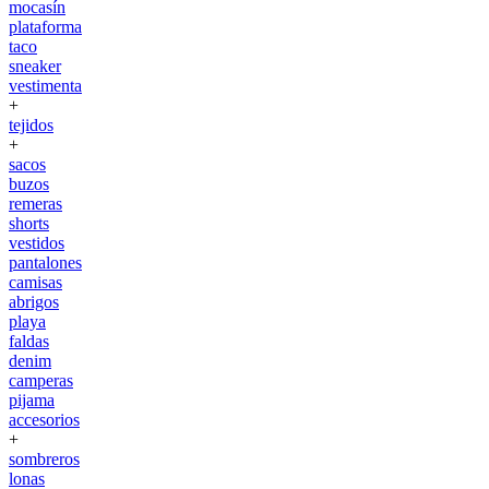
mocasín
plataforma
taco
sneaker
vestimenta
+
tejidos
+
sacos
buzos
remeras
shorts
vestidos
pantalones
camisas
abrigos
playa
faldas
denim
camperas
pijama
accesorios
+
sombreros
lonas