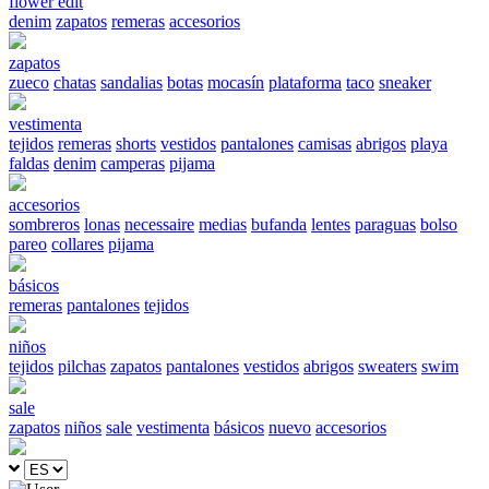
flower edit
denim
zapatos
remeras
accesorios
zapatos
zueco
chatas
sandalias
botas
mocasín
plataforma
taco
sneaker
vestimenta
tejidos
remeras
shorts
vestidos
pantalones
camisas
abrigos
playa
faldas
denim
camperas
pijama
accesorios
sombreros
lonas
necessaire
medias
bufanda
lentes
paraguas
bolso
pareo
collares
pijama
básicos
remeras
pantalones
tejidos
niños
tejidos
pilchas
zapatos
pantalones
vestidos
abrigos
sweaters
swim
sale
zapatos
niños
sale
vestimenta
básicos
nuevo
accesorios