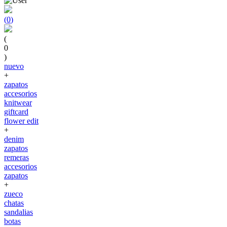
(
0
)
(
0
)
nuevo
+
zapatos
accesorios
knitwear
giftcard
flower edit
+
denim
zapatos
remeras
accesorios
zapatos
+
zueco
chatas
sandalias
botas