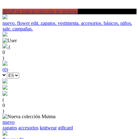
40%ff en toda la colección de invierno
nuevo.
flower edit.
zapatos.
vestimenta.
accesorios.
básicos.
niños.
sale.
campañas.
(
0
)
(
0
)
(
0
)
nuevo
zapatos
accesorios
knitwear
giftcard