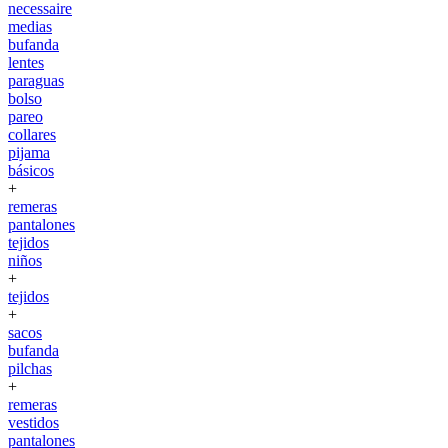
necessaire
medias
bufanda
lentes
paraguas
bolso
pareo
collares
pijama
básicos
+
remeras
pantalones
tejidos
niños
+
tejidos
+
sacos
bufanda
pilchas
+
remeras
vestidos
pantalones