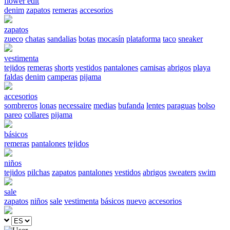
flower edit
denim
zapatos
remeras
accesorios
zapatos
zueco
chatas
sandalias
botas
mocasín
plataforma
taco
sneaker
vestimenta
tejidos
remeras
shorts
vestidos
pantalones
camisas
abrigos
playa
faldas
denim
camperas
pijama
accesorios
sombreros
lonas
necessaire
medias
bufanda
lentes
paraguas
bolso
pareo
collares
pijama
básicos
remeras
pantalones
tejidos
niños
tejidos
pilchas
zapatos
pantalones
vestidos
abrigos
sweaters
swim
sale
zapatos
niños
sale
vestimenta
básicos
nuevo
accesorios