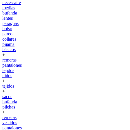
necessaire
medias
bufanda
lentes
paraguas
bolso
pareo
collares
pijama
básicos
+
remeras
pantalones
tejidos
niños
+
tejidos
+
sacos
bufanda
pilchas
+
remeras
vestidos
pantalones