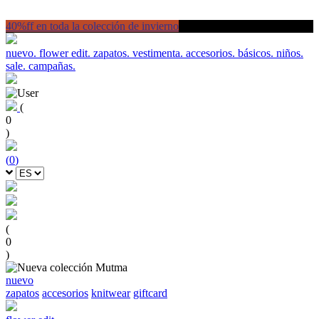
40%ff en toda la colección de invierno
nuevo.
flower edit.
zapatos.
vestimenta.
accesorios.
básicos.
niños.
sale.
campañas.
(
0
)
(
0
)
(
0
)
nuevo
zapatos
accesorios
knitwear
giftcard