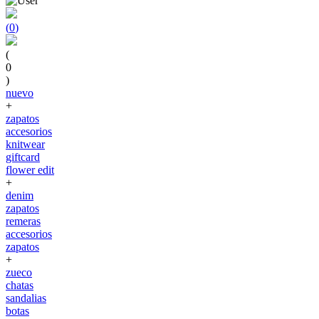
(
0
)
(
0
)
nuevo
+
zapatos
accesorios
knitwear
giftcard
flower edit
+
denim
zapatos
remeras
accesorios
zapatos
+
zueco
chatas
sandalias
botas