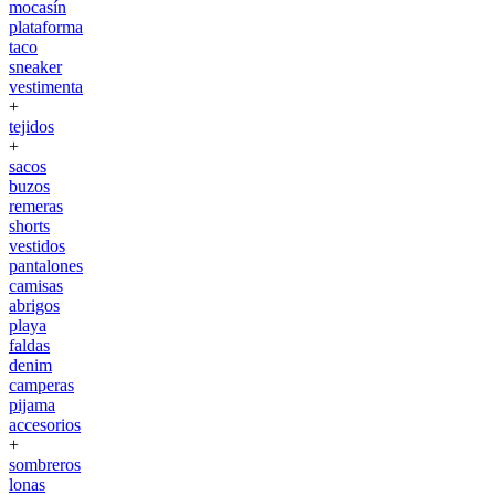
mocasín
plataforma
taco
sneaker
vestimenta
+
tejidos
+
sacos
buzos
remeras
shorts
vestidos
pantalones
camisas
abrigos
playa
faldas
denim
camperas
pijama
accesorios
+
sombreros
lonas