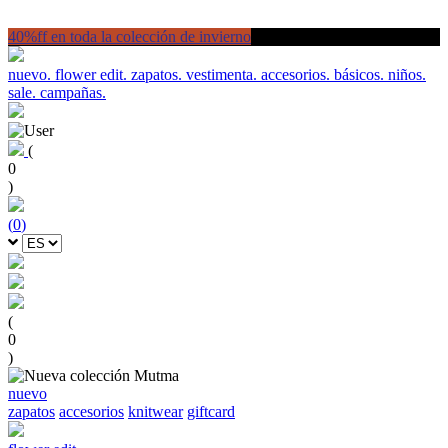
40%ff en toda la colección de invierno
nuevo.
flower edit.
zapatos.
vestimenta.
accesorios.
básicos.
niños.
sale.
campañas.
(
0
)
(
0
)
(
0
)
nuevo
zapatos
accesorios
knitwear
giftcard