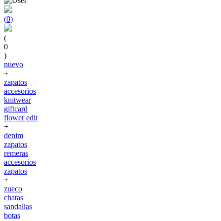
(
0
)
(
0
)
nuevo
+
zapatos
accesorios
knitwear
giftcard
flower edit
+
denim
zapatos
remeras
accesorios
zapatos
+
zueco
chatas
sandalias
botas