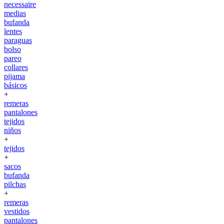
necessaire
medias
bufanda
lentes
paraguas
bolso
pareo
collares
pijama
básicos
+
remeras
pantalones
tejidos
niños
+
tejidos
+
sacos
bufanda
pilchas
+
remeras
vestidos
pantalones