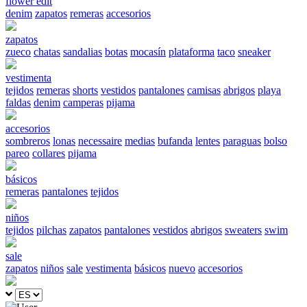
flower edit
denim
zapatos
remeras
accesorios
zapatos
zueco
chatas
sandalias
botas
mocasín
plataforma
taco
sneaker
vestimenta
tejidos
remeras
shorts
vestidos
pantalones
camisas
abrigos
playa
faldas
denim
camperas
pijama
accesorios
sombreros
lonas
necessaire
medias
bufanda
lentes
paraguas
bolso
pareo
collares
pijama
básicos
remeras
pantalones
tejidos
niños
tejidos
pilchas
zapatos
pantalones
vestidos
abrigos
sweaters
swim
sale
zapatos
niños
sale
vestimenta
básicos
nuevo
accesorios