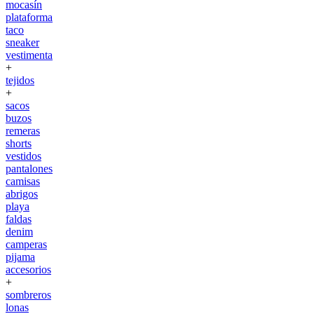
mocasín
plataforma
taco
sneaker
vestimenta
+
tejidos
+
sacos
buzos
remeras
shorts
vestidos
pantalones
camisas
abrigos
playa
faldas
denim
camperas
pijama
accesorios
+
sombreros
lonas