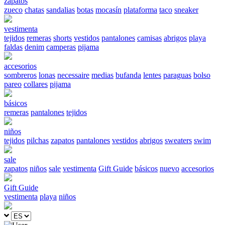
zapatos
zueco
chatas
sandalias
botas
mocasín
plataforma
taco
sneaker
vestimenta
tejidos
remeras
shorts
vestidos
pantalones
camisas
abrigos
playa
faldas
denim
camperas
pijama
accesorios
sombreros
lonas
necessaire
medias
bufanda
lentes
paraguas
bolso
pareo
collares
pijama
básicos
remeras
pantalones
tejidos
niños
tejidos
pilchas
zapatos
pantalones
vestidos
abrigos
sweaters
swim
sale
zapatos
niños
sale
vestimenta
Gift Guide
básicos
nuevo
accesorios
Gift Guide
vestimenta
playa
niños