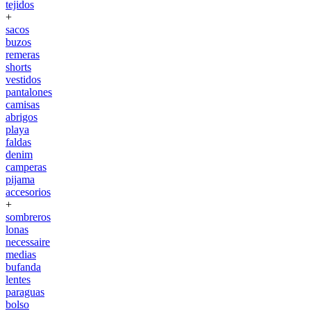
tejidos
+
sacos
buzos
remeras
shorts
vestidos
pantalones
camisas
abrigos
playa
faldas
denim
camperas
pijama
accesorios
+
sombreros
lonas
necessaire
medias
bufanda
lentes
paraguas
bolso