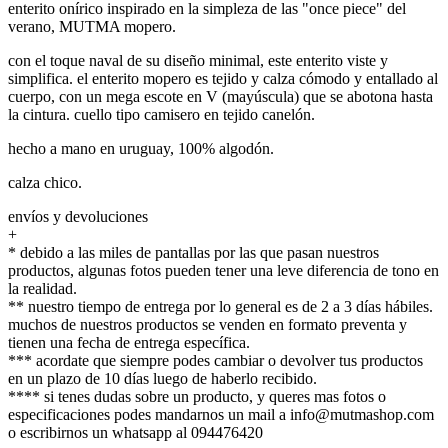
enterito onírico inspirado en la simpleza de las "once piece" del
verano, MUTMA mopero.
con el toque naval de su diseño minimal, este enterito viste y
simplifica. el enterito mopero es tejido y calza cómodo y entallado al
cuerpo, con un mega escote en V (mayúscula) que se abotona hasta
la cintura. cuello tipo camisero en tejido canelón.
hecho a mano en uruguay, 100% algodón.
calza chico.
envíos y devoluciones
+
* debido a las miles de pantallas por las que pasan nuestros
productos, algunas fotos pueden tener una leve diferencia de tono en
la realidad.
** nuestro tiempo de entrega por lo general es de 2 a 3 días hábiles.
muchos de nuestros productos se venden en formato preventa y
tienen una fecha de entrega específica.
*** acordate que siempre podes cambiar o devolver tus productos
en un plazo de 10 días luego de haberlo recibido.
**** si tenes dudas sobre un producto, y queres mas fotos o
especificaciones podes mandarnos un mail a info@mutmashop.com
o escribirnos un whatsapp al 094476420