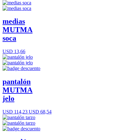
medias
MUTMA
soca
USD 13,66
pantalón
MUTMA
jelo
USD 114,23
USD 68,54