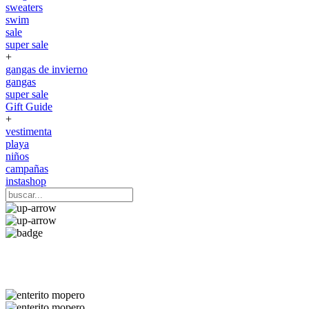
sweaters
swim
sale
super sale
+
gangas de invierno
gangas
super sale
Gift Guide
+
vestimenta
playa
niños
campañas
instashop