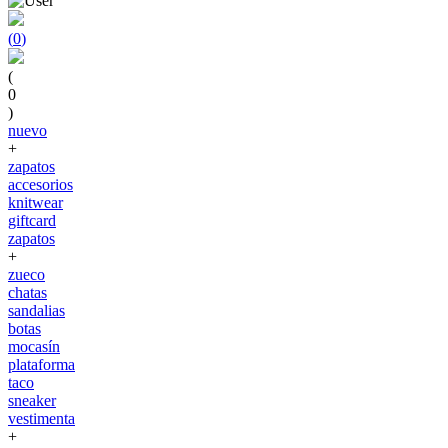
(
0
)
(
0
)
nuevo
+
zapatos
accesorios
knitwear
giftcard
zapatos
+
zueco
chatas
sandalias
botas
mocasín
plataforma
taco
sneaker
vestimenta
+