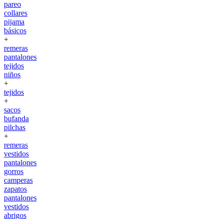
pareo
collares
pijama
básicos
+
remeras
pantalones
tejidos
niños
+
tejidos
+
sacos
bufanda
pilchas
+
remeras
vestidos
pantalones
gorros
camperas
zapatos
pantalones
vestidos
abrigos