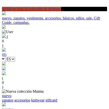
40%ff en toda la colección de invierno
nuevo.
zapatos.
vestimenta.
accesorios.
básicos.
niños.
sale.
Gift
Guide.
campañas.
(
0
)
(
0
)
(
0
)
nuevo
zapatos
accesorios
knitwear
giftcard