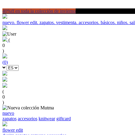
40%ff en toda la colección de invierno
nuevo.
flower edit.
zapatos.
vestimenta.
accesorios.
básicos.
niños.
sal
(
0
)
(
0
)
(
0
)
nuevo
zapatos
accesorios
knitwear
giftcard
flower edit