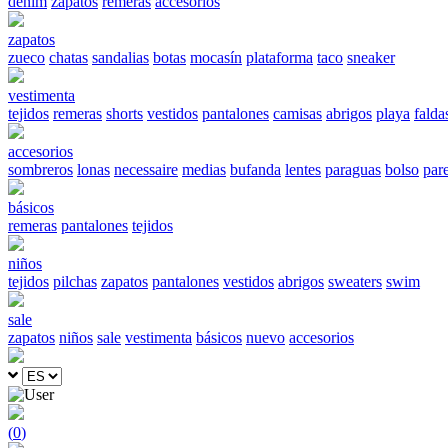
denim
zapatos
remeras
accesorios
zapatos
zueco
chatas
sandalias
botas
mocasín
plataforma
taco
sneaker
vestimenta
tejidos
remeras
shorts
vestidos
pantalones
camisas
abrigos
playa
falda
accesorios
sombreros
lonas
necessaire
medias
bufanda
lentes
paraguas
bolso
par
básicos
remeras
pantalones
tejidos
niños
tejidos
pilchas
zapatos
pantalones
vestidos
abrigos
sweaters
swim
sale
zapatos
niños
sale
vestimenta
básicos
nuevo
accesorios
(
0
)