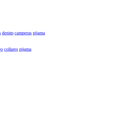
s
denim
camperas
pijama
eo
collares
pijama