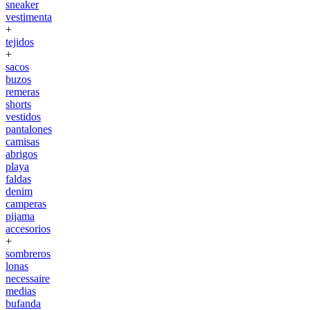
sneaker
vestimenta
+
tejidos
+
sacos
buzos
remeras
shorts
vestidos
pantalones
camisas
abrigos
playa
faldas
denim
camperas
pijama
accesorios
+
sombreros
lonas
necessaire
medias
bufanda