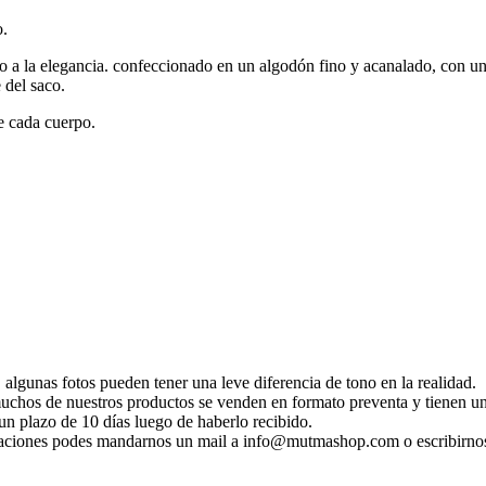
o.
io a la elegancia. confeccionado en un algodón fino y acanalado, con un
 del saco.
de cada cuerpo.
 algunas fotos pueden tener una leve diferencia de tono en la realidad.
 muchos de nuestros productos se venden en formato preventa y tienen un
n plazo de 10 días luego de haberlo recibido.
ificaciones podes mandarnos un mail a info@mutmashop.com o escribirn