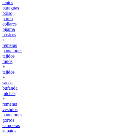
lentes
paraguas
bolso
pareo
collares
pijama
básicos
+
remeras
pantalones
tejidos
niños
+
tejidos
+
sacos
bufanda
pilchas
+
remeras
vestidos
pantalones
gorros
camperas
zapatos