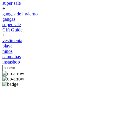
super sale
+
gangas de invierno
gangas
super sale
Gift Guide
+
vestimenta
playa
niños
campañas
instashop