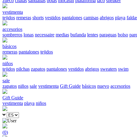
zueco
chatas
sandalias
botas
mocasín
plataforma
taco
sneaker
vestimenta
tejidos
remeras
shorts
vestidos
pantalones
camisas
abrigos
playa
falda
accesorios
sombreros
lonas
necessaire
medias
bufanda
lentes
paraguas
bolso
par
básicos
remeras
pantalones
tejidos
niños
tejidos
pilchas
zapatos
pantalones
vestidos
abrigos
sweaters
swim
sale
zapatos
niños
sale
vestimenta
Gift Guide
básicos
nuevo
accesorios
Gift Guide
vestimenta
playa
niños
(
0
)