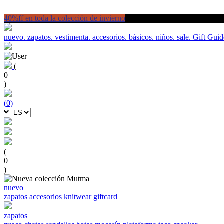
40%ff en toda la colección de invierno
nuevo.
zapatos.
vestimenta.
accesorios.
básicos.
niños.
sale.
Gift Guid
(
0
)
(
0
)
(
0
)
nuevo
zapatos
accesorios
knitwear
giftcard
zapatos