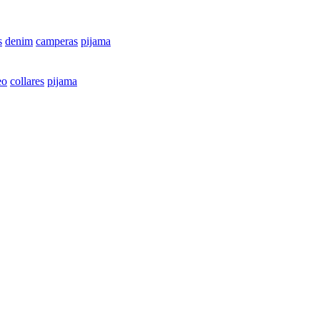
s
denim
camperas
pijama
eo
collares
pijama