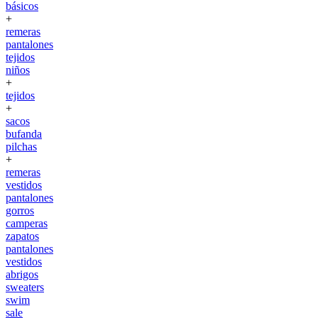
básicos
+
remeras
pantalones
tejidos
niños
+
tejidos
+
sacos
bufanda
pilchas
+
remeras
vestidos
pantalones
gorros
camperas
zapatos
pantalones
vestidos
abrigos
sweaters
swim
sale