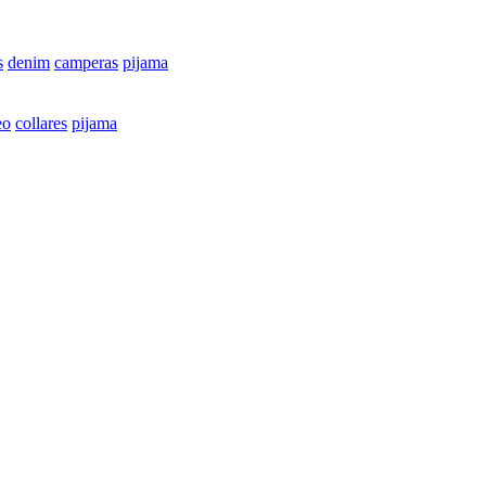
s
denim
camperas
pijama
eo
collares
pijama