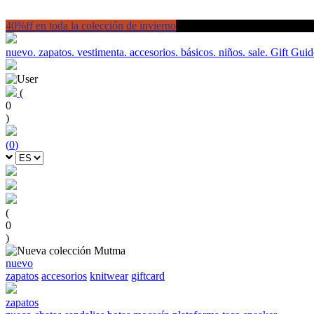
40%ff en toda la colección de invierno
nuevo.
zapatos.
vestimenta.
accesorios.
básicos.
niños.
sale.
Gift Guid
(
0
)
(
0
)
(
0
)
nuevo
zapatos
accesorios
knitwear
giftcard
zapatos