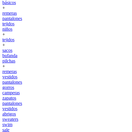
básicos
+
remeras
pantalones
tejidos
niños
+
tejidos
+
sacos
bufanda
pilchas
+
remeras
vestidos
pantalones
gorros
camperas
zapatos
pantalones
vestidos
abrigos
sweaters
swim
sale