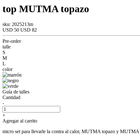
top
MUTMA
topazo
sku: 2025213m
USD 50
USD 82
Pre-order
talle
S
M
L
color
Guía de talles
Cantidad
-
+
Agregar al carrito
micro set para llevarle la contra al calor, MUTMA topazo y MUTMA sh