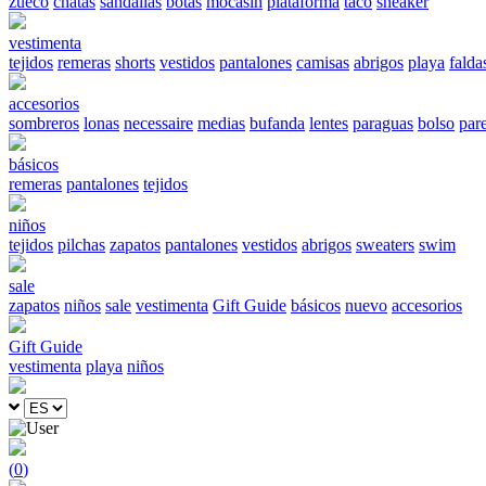
zueco
chatas
sandalias
botas
mocasín
plataforma
taco
sneaker
vestimenta
tejidos
remeras
shorts
vestidos
pantalones
camisas
abrigos
playa
falda
accesorios
sombreros
lonas
necessaire
medias
bufanda
lentes
paraguas
bolso
par
básicos
remeras
pantalones
tejidos
niños
tejidos
pilchas
zapatos
pantalones
vestidos
abrigos
sweaters
swim
sale
zapatos
niños
sale
vestimenta
Gift Guide
básicos
nuevo
accesorios
Gift Guide
vestimenta
playa
niños
(
0
)