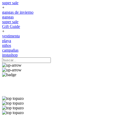
super sale
+
gangas de invierno
gangas
super sale
Gift Guide
+
vestimenta
playa
niños
campañas
instashop