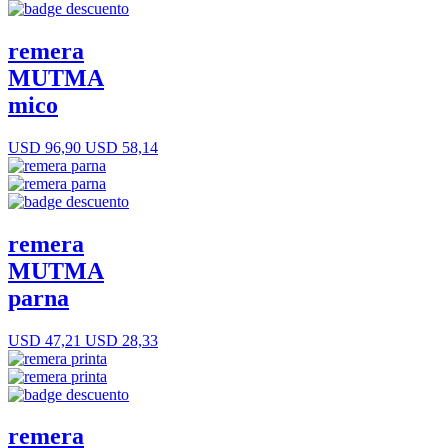
remera
MUTMA
mico
USD 96,90
USD 58,14
remera
MUTMA
parna
USD 47,21
USD 28,33
remera