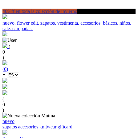
40%ff en toda la colección de invierno
nuevo.
flower edit.
zapatos.
vestimenta.
accesorios.
básicos.
niños.
sale.
campañas.
(
0
)
(
0
)
(
0
)
nuevo
zapatos
accesorios
knitwear
giftcard