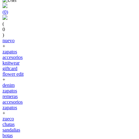
(
0
)
(
0
)
nuevo
+
zapatos
accesorios
knitwear
giftcard
flower edit
+
denim
zapatos
remeras
accesorios
zapatos
+
zueco
chatas
sandalias
botas