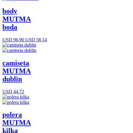
body
MUTMA
boda
USD 96,90
USD 58,14
camiseta
MUTMA
dublin
USD 44,72
polera
MUTMA
kilka