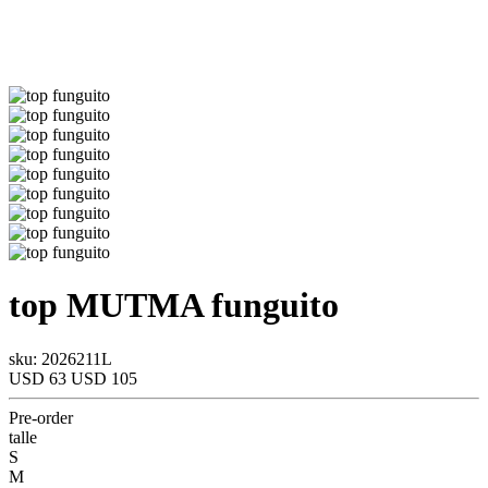
top
MUTMA
funguito
sku: 2026211L
USD 63
USD 105
Pre-order
talle
S
M