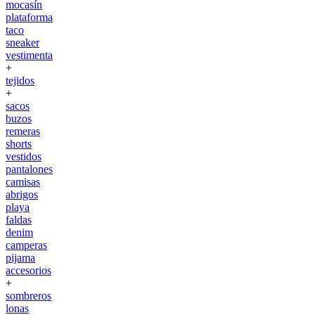
mocasín
plataforma
taco
sneaker
vestimenta
+
tejidos
+
sacos
buzos
remeras
shorts
vestidos
pantalones
camisas
abrigos
playa
faldas
denim
camperas
pijama
accesorios
+
sombreros
lonas