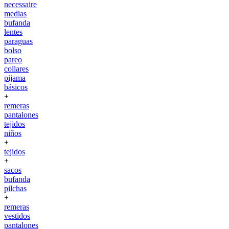
necessaire
medias
bufanda
lentes
paraguas
bolso
pareo
collares
pijama
básicos
+
remeras
pantalones
tejidos
niños
+
tejidos
+
sacos
bufanda
pilchas
+
remeras
vestidos
pantalones