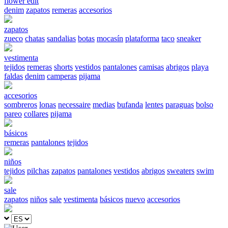
flower edit
denim
zapatos
remeras
accesorios
zapatos
zueco
chatas
sandalias
botas
mocasín
plataforma
taco
sneaker
vestimenta
tejidos
remeras
shorts
vestidos
pantalones
camisas
abrigos
playa
faldas
denim
camperas
pijama
accesorios
sombreros
lonas
necessaire
medias
bufanda
lentes
paraguas
bolso
pareo
collares
pijama
básicos
remeras
pantalones
tejidos
niños
tejidos
pilchas
zapatos
pantalones
vestidos
abrigos
sweaters
swim
sale
zapatos
niños
sale
vestimenta
básicos
nuevo
accesorios