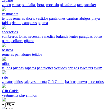
zapatos
zueco
chatas
sandalias
botas
mocasín
plataforma
taco
sneaker
vestimenta
tejidos
remeras
shorts
vestidos
pantalones
camisas
abrigos
playa
faldas
denim
camperas
pijama
accesorios
sombreros
lonas
necessaire
medias
bufanda
lentes
paraguas
bolso
pareo
collares
pijama
básicos
remeras
pantalones
tejidos
niños
tejidos
pilchas
zapatos
pantalones
vestidos
abrigos
sweaters
swim
sale
zapatos
niños
sale
vestimenta
Gift Guide
básicos
nuevo
accesorios
Gift Guide
vestimenta
playa
niños