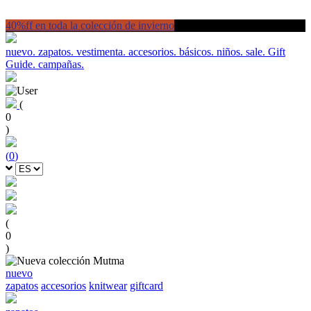
40%ff en toda la colección de invierno
nuevo.
zapatos.
vestimenta.
accesorios.
básicos.
niños.
sale.
Gift
Guide.
campañas.
(
0
)
(
0
)
(
0
)
nuevo
zapatos
accesorios
knitwear
giftcard