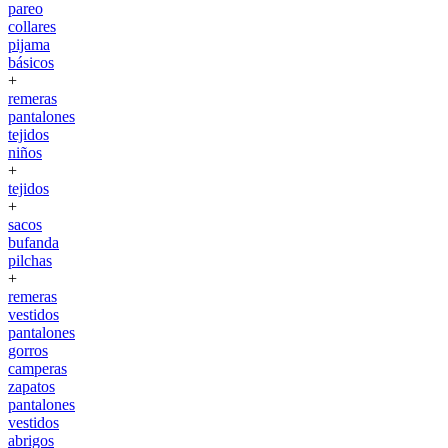
pareo
collares
pijama
básicos
+
remeras
pantalones
tejidos
niños
+
tejidos
+
sacos
bufanda
pilchas
+
remeras
vestidos
pantalones
gorros
camperas
zapatos
pantalones
vestidos
abrigos