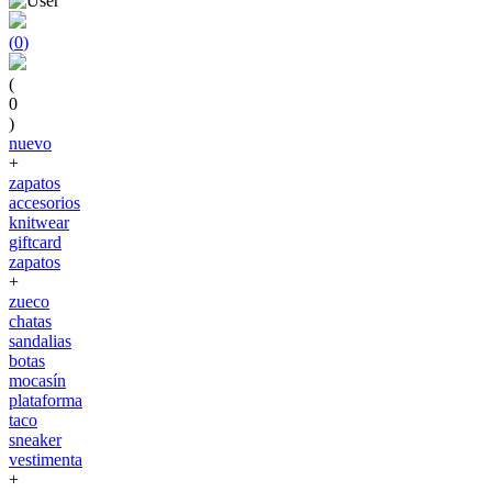
(
0
)
(
0
)
nuevo
+
zapatos
accesorios
knitwear
giftcard
zapatos
+
zueco
chatas
sandalias
botas
mocasín
plataforma
taco
sneaker
vestimenta
+