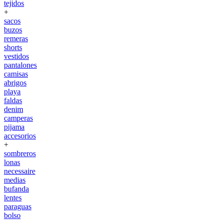
tejidos
+
sacos
buzos
remeras
shorts
vestidos
pantalones
camisas
abrigos
playa
faldas
denim
camperas
pijama
accesorios
+
sombreros
lonas
necessaire
medias
bufanda
lentes
paraguas
bolso