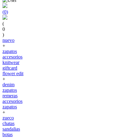
(
0
)
(
0
)
nuevo
+
zapatos
accesorios
knitwear
giftcard
flower edit
+
denim
zapatos
remeras
accesorios
zapatos
+
zueco
chatas
sandalias
botas