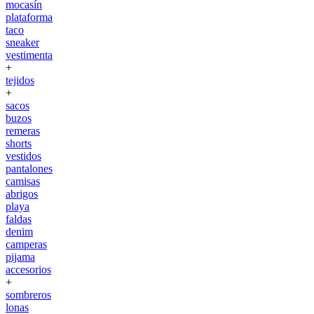
mocasín
plataforma
taco
sneaker
vestimenta
+
tejidos
+
sacos
buzos
remeras
shorts
vestidos
pantalones
camisas
abrigos
playa
faldas
denim
camperas
pijama
accesorios
+
sombreros
lonas