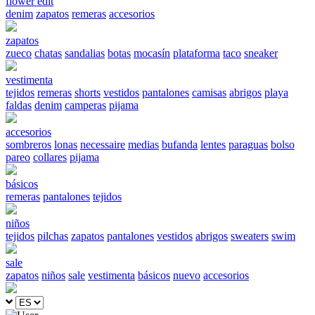
flower edit
denim
zapatos
remeras
accesorios
zapatos
zueco
chatas
sandalias
botas
mocasín
plataforma
taco
sneaker
vestimenta
tejidos
remeras
shorts
vestidos
pantalones
camisas
abrigos
playa
faldas
denim
camperas
pijama
accesorios
sombreros
lonas
necessaire
medias
bufanda
lentes
paraguas
bolso
pareo
collares
pijama
básicos
remeras
pantalones
tejidos
niños
tejidos
pilchas
zapatos
pantalones
vestidos
abrigos
sweaters
swim
sale
zapatos
niños
sale
vestimenta
básicos
nuevo
accesorios