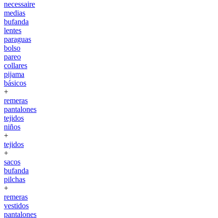
necessaire
medias
bufanda
lentes
paraguas
bolso
pareo
collares
pijama
básicos
+
remeras
pantalones
tejidos
niños
+
tejidos
+
sacos
bufanda
pilchas
+
remeras
vestidos
pantalones