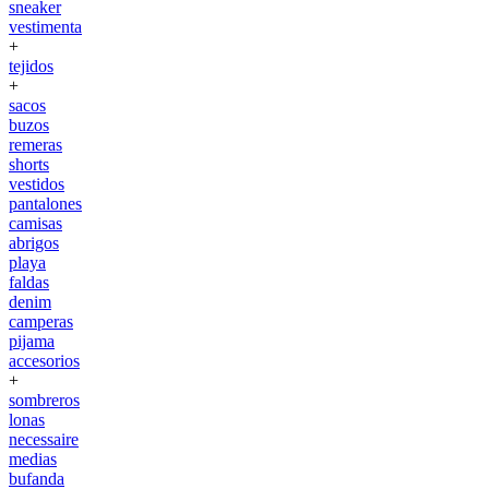
sneaker
vestimenta
+
tejidos
+
sacos
buzos
remeras
shorts
vestidos
pantalones
camisas
abrigos
playa
faldas
denim
camperas
pijama
accesorios
+
sombreros
lonas
necessaire
medias
bufanda