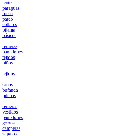
lentes
paraguas
bolso
pareo
collares
pijama
básicos
+
remeras
pantalones
tejidos
niños
+
tejidos
+
sacos
bufanda
pilchas
+
remeras
vestidos
pantalones
gorros
camperas
zapatos