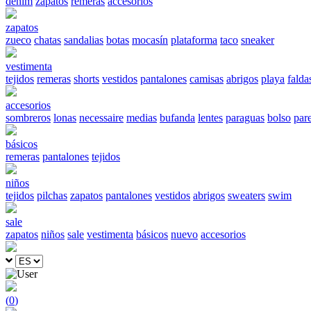
denim
zapatos
remeras
accesorios
zapatos
zueco
chatas
sandalias
botas
mocasín
plataforma
taco
sneaker
vestimenta
tejidos
remeras
shorts
vestidos
pantalones
camisas
abrigos
playa
falda
accesorios
sombreros
lonas
necessaire
medias
bufanda
lentes
paraguas
bolso
par
básicos
remeras
pantalones
tejidos
niños
tejidos
pilchas
zapatos
pantalones
vestidos
abrigos
sweaters
swim
sale
zapatos
niños
sale
vestimenta
básicos
nuevo
accesorios
(
0
)