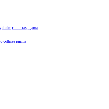
s
denim
camperas
pijama
eo
collares
pijama