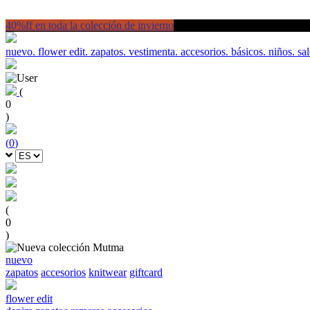
40%ff en toda la colección de invierno
nuevo.
flower edit.
zapatos.
vestimenta.
accesorios.
básicos.
niños.
sal
(
0
)
(
0
)
(
0
)
nuevo
zapatos
accesorios
knitwear
giftcard
flower edit