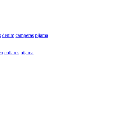
s
denim
camperas
pijama
eo
collares
pijama