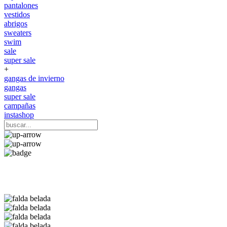
pantalones
vestidos
abrigos
sweaters
swim
sale
super sale
+
gangas de invierno
gangas
super sale
campañas
instashop