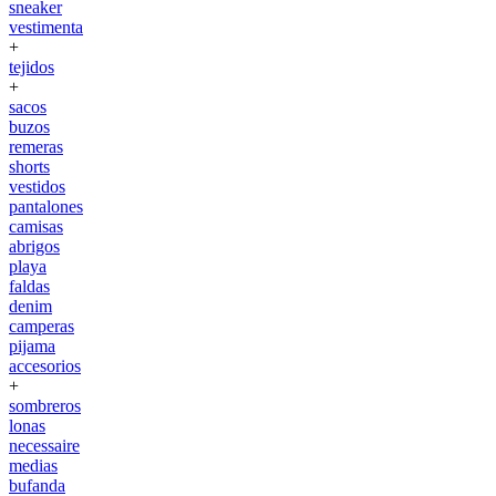
sneaker
vestimenta
+
tejidos
+
sacos
buzos
remeras
shorts
vestidos
pantalones
camisas
abrigos
playa
faldas
denim
camperas
pijama
accesorios
+
sombreros
lonas
necessaire
medias
bufanda