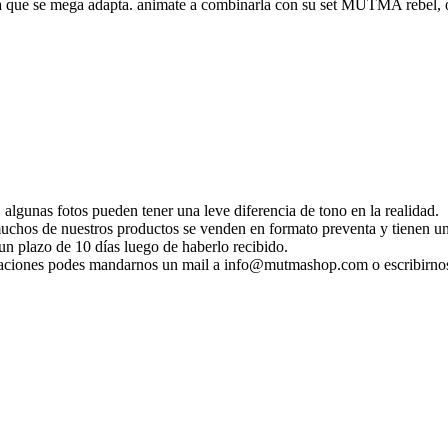
lástica que se mega adapta. animate a combinarla con su set MUTMA rebel
 algunas fotos pueden tener una leve diferencia de tono en la realidad.
 muchos de nuestros productos se venden en formato preventa y tienen un
n plazo de 10 días luego de haberlo recibido.
ificaciones podes mandarnos un mail a info@mutmashop.com o escribirn