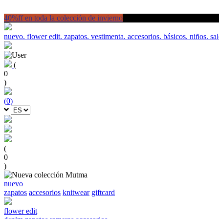
40%ff en toda la colección de invierno
nuevo.
flower edit.
zapatos.
vestimenta.
accesorios.
básicos.
niños.
sal
(
0
)
(
0
)
(
0
)
nuevo
zapatos
accesorios
knitwear
giftcard
flower edit