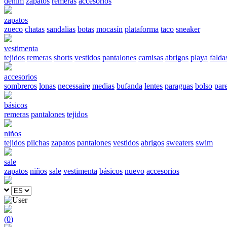
denim
zapatos
remeras
accesorios
zapatos
zueco
chatas
sandalias
botas
mocasín
plataforma
taco
sneaker
vestimenta
tejidos
remeras
shorts
vestidos
pantalones
camisas
abrigos
playa
falda
accesorios
sombreros
lonas
necessaire
medias
bufanda
lentes
paraguas
bolso
par
básicos
remeras
pantalones
tejidos
niños
tejidos
pilchas
zapatos
pantalones
vestidos
abrigos
sweaters
swim
sale
zapatos
niños
sale
vestimenta
básicos
nuevo
accesorios
(
0
)