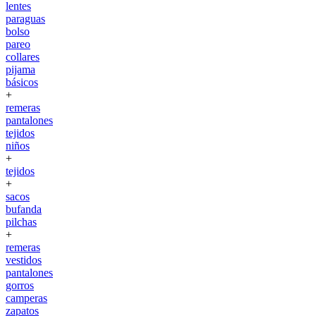
lentes
paraguas
bolso
pareo
collares
pijama
básicos
+
remeras
pantalones
tejidos
niños
+
tejidos
+
sacos
bufanda
pilchas
+
remeras
vestidos
pantalones
gorros
camperas
zapatos