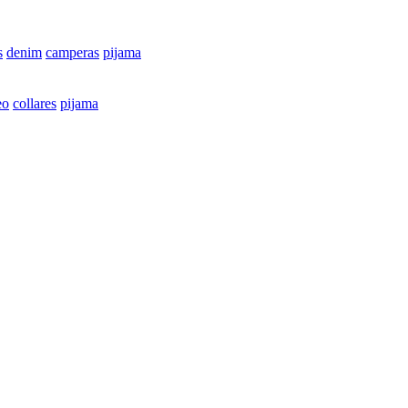
s
denim
camperas
pijama
eo
collares
pijama