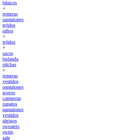
básicos
+
remeras
pantalones
tejidos
niños
+
tejidos
+
sacos
bufanda
pilchas
+
remeras
vestidos
pantalones
gorros
camperas
zapatos
pantalones
vestidos
abrigos
sweaters
swim
sale