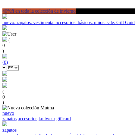
40%ff en toda la colección de invierno
nuevo.
zapatos.
vestimenta.
accesorios.
básicos.
niños.
sale.
Gift Guid
(
0
)
(
0
)
(
0
)
nuevo
zapatos
accesorios
knitwear
giftcard
zapatos