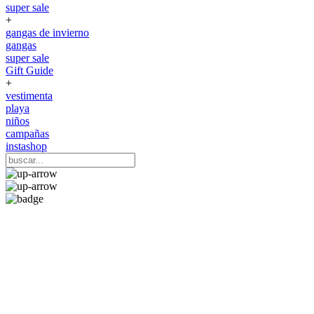
super sale
+
gangas de invierno
gangas
super sale
Gift Guide
+
vestimenta
playa
niños
campañas
instashop