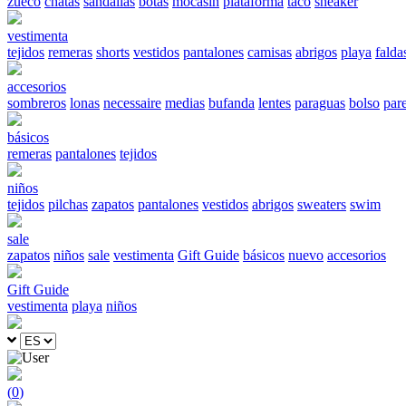
zueco
chatas
sandalias
botas
mocasín
plataforma
taco
sneaker
vestimenta
tejidos
remeras
shorts
vestidos
pantalones
camisas
abrigos
playa
falda
accesorios
sombreros
lonas
necessaire
medias
bufanda
lentes
paraguas
bolso
par
básicos
remeras
pantalones
tejidos
niños
tejidos
pilchas
zapatos
pantalones
vestidos
abrigos
sweaters
swim
sale
zapatos
niños
sale
vestimenta
Gift Guide
básicos
nuevo
accesorios
Gift Guide
vestimenta
playa
niños
(
0
)