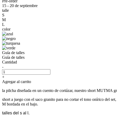
Pre-order
15 - 20 de septiembre
talle
S
M
L
color
Guía de talles
Guía de talles
Cantidad
-
+
Agregar al carrito
la pilcha diseñada en un cuento de cortázar, nuestro short MUTMA gran
short a juego con el saco granito para no cortar el tono onírico del s
M bordada en el bajo.
talles del s al l.