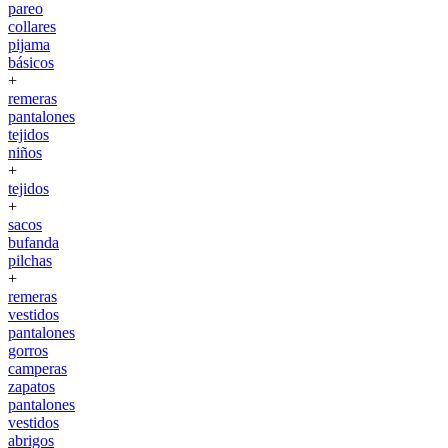
pareo
collares
pijama
básicos
+
remeras
pantalones
tejidos
niños
+
tejidos
+
sacos
bufanda
pilchas
+
remeras
vestidos
pantalones
gorros
camperas
zapatos
pantalones
vestidos
abrigos