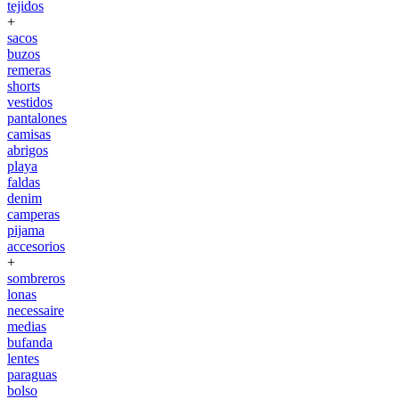
tejidos
+
sacos
buzos
remeras
shorts
vestidos
pantalones
camisas
abrigos
playa
faldas
denim
camperas
pijama
accesorios
+
sombreros
lonas
necessaire
medias
bufanda
lentes
paraguas
bolso