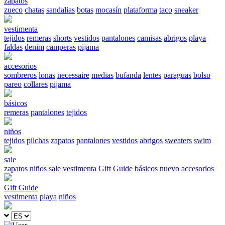
zapatos
zueco
chatas
sandalias
botas
mocasín
plataforma
taco
sneaker
vestimenta
tejidos
remeras
shorts
vestidos
pantalones
camisas
abrigos
playa
faldas
denim
camperas
pijama
accesorios
sombreros
lonas
necessaire
medias
bufanda
lentes
paraguas
bolso
pareo
collares
pijama
básicos
remeras
pantalones
tejidos
niños
tejidos
pilchas
zapatos
pantalones
vestidos
abrigos
sweaters
swim
sale
zapatos
niños
sale
vestimenta
Gift Guide
básicos
nuevo
accesorios
Gift Guide
vestimenta
playa
niños