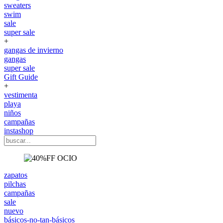
sweaters
swim
sale
super sale
+
gangas de invierno
gangas
super sale
Gift Guide
+
vestimenta
playa
niños
campañas
instashop
zapatos
pilchas
campañas
sale
nuevo
básicos-no-tan-básicos