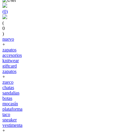
(
0
)
(
0
)
nuevo
+
zapatos
accesorios
knitwear
giftcard
zapatos
+
zueco
chatas
sandalias
botas
mocasín
plataforma
taco
sneaker
vestimenta
+