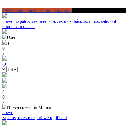
40%ff en toda la colección de invierno
nuevo.
zapatos.
vestimenta.
accesorios.
básicos.
niños.
sale.
Gift
Guide.
campañas.
(
0
)
(
0
)
(
0
)
nuevo
zapatos
accesorios
knitwear
giftcard