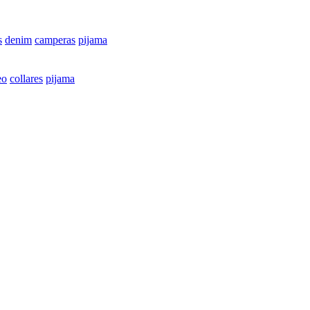
s
denim
camperas
pijama
eo
collares
pijama