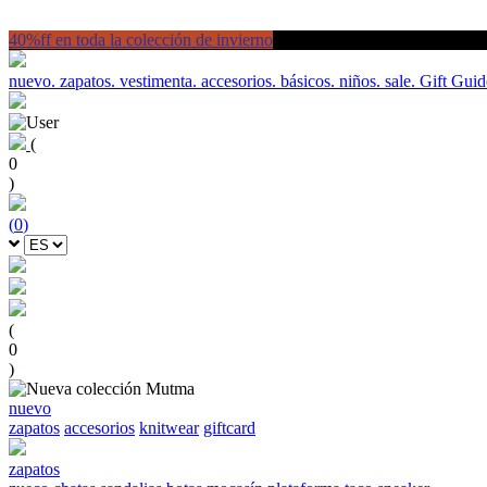
40%ff en toda la colección de invierno
nuevo.
zapatos.
vestimenta.
accesorios.
básicos.
niños.
sale.
Gift Guid
(
0
)
(
0
)
(
0
)
nuevo
zapatos
accesorios
knitwear
giftcard
zapatos