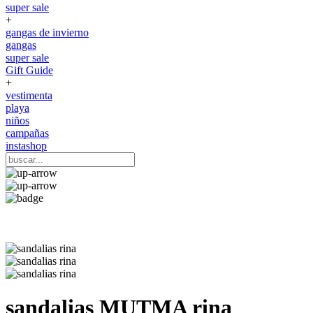
super sale
+
gangas de invierno
gangas
super sale
Gift Guide
+
vestimenta
playa
niños
campañas
instashop
sandalias
MUTMA
rina