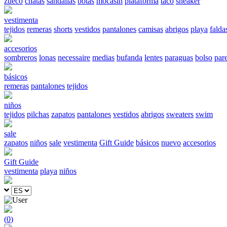
zueco
chatas
sandalias
botas
mocasín
plataforma
taco
sneaker
vestimenta
tejidos
remeras
shorts
vestidos
pantalones
camisas
abrigos
playa
falda
accesorios
sombreros
lonas
necessaire
medias
bufanda
lentes
paraguas
bolso
par
básicos
remeras
pantalones
tejidos
niños
tejidos
pilchas
zapatos
pantalones
vestidos
abrigos
sweaters
swim
sale
zapatos
niños
sale
vestimenta
Gift Guide
básicos
nuevo
accesorios
Gift Guide
vestimenta
playa
niños
(
0
)