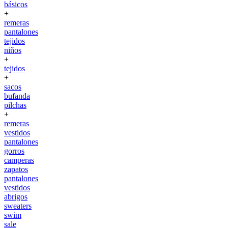
básicos
+
remeras
pantalones
tejidos
niños
+
tejidos
+
sacos
bufanda
pilchas
+
remeras
vestidos
pantalones
gorros
camperas
zapatos
pantalones
vestidos
abrigos
sweaters
swim
sale