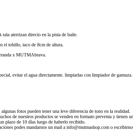
ala aterrizan directo en la pista de baile.
n el tobillo, taco de 8cm de altura.
a parranda x MUTMAbrava.
cial. evitar el agua directamente. limpiarlas con limpiador de gamuza. 
 algunas fotos pueden tener una leve diferencia de tono en la realidad.
 muchos de nuestros productos se venden en formato preventa y tienen un
n plazo de 10 días luego de haberlo recibido.
ificaciones podes mandarnos un mail a info@mutmashop.com o escribirn