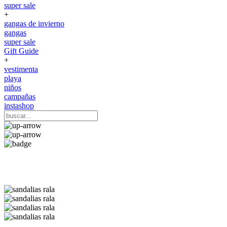
super sale
+
gangas de invierno
gangas
super sale
Gift Guide
+
vestimenta
playa
niños
campañas
instashop