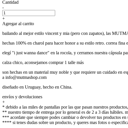
Cantidad
-
+
Agregar al carrito
bailando al mejor estilo vincent y mia (pero con zapatos), las MUTMA r
hechas 100% en charol para hacer honor a su estilo retro. correa fina e
elegí "i just wanna dance" en la rocola, y cerramos nuestra cápsul
calza chico, aconsejamos comprar 1 talle más
son hechas en un material muy noble y que requiere un cuidado en espe
a info@mutmashop.com
diseñado en Uruguay, hecho en China.
envíos y devoluciones
+
* debido a las miles de pantallas por las que pasan nuestros productos,
** nuestro tiempo de entrega por lo general es de 2 a 3 días hábiles.
*** acordate que siempre podes cambiar o devolver tus productos en u
**** si tenes dudas sobre un producto, y queres mas fotos o espec