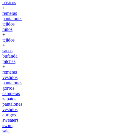
básicos
+
remeras
pantalones
tejidos
niños
+
tejidos
+
sacos
bufanda
pilchas
+
remeras
vestidos
pantalones
gorros
camperas
zapatos
pantalones
vestidos
abrigos
sweaters
swim
sale