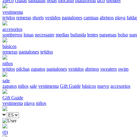
zueco
chatas
sandalias
botas
mocasín
plataforma
taco
sneaker
vestimenta
tejidos
remeras
shorts
vestidos
pantalones
camisas
abrigos
playa
falda
accesorios
sombreros
lonas
necessaire
medias
bufanda
lentes
paraguas
bolso
par
básicos
remeras
pantalones
tejidos
niños
tejidos
pilchas
zapatos
pantalones
vestidos
abrigos
sweaters
swim
sale
zapatos
niños
sale
vestimenta
Gift Guide
básicos
nuevo
accesorios
Gift Guide
vestimenta
playa
niños
(
0
)