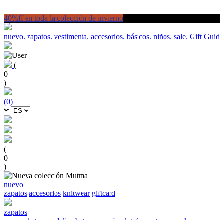
40%ff en toda la colección de invierno
nuevo.
zapatos.
vestimenta.
accesorios.
básicos.
niños.
sale.
Gift Guid
(
0
)
(
0
)
(
0
)
nuevo
zapatos
accesorios
knitwear
giftcard
zapatos