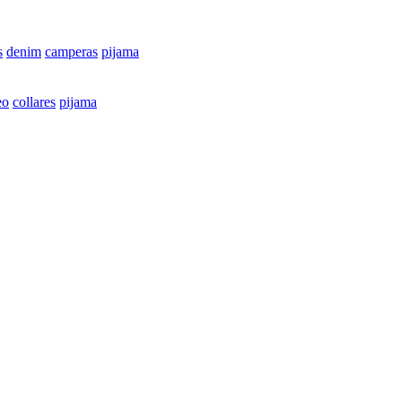
s
denim
camperas
pijama
eo
collares
pijama