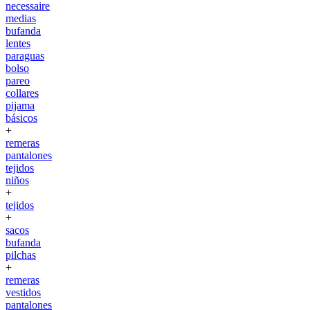
necessaire
medias
bufanda
lentes
paraguas
bolso
pareo
collares
pijama
básicos
+
remeras
pantalones
tejidos
niños
+
tejidos
+
sacos
bufanda
pilchas
+
remeras
vestidos
pantalones