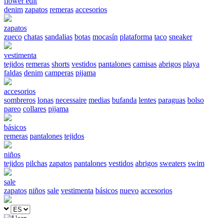
flower edit
denim
zapatos
remeras
accesorios
zapatos
zueco
chatas
sandalias
botas
mocasín
plataforma
taco
sneaker
vestimenta
tejidos
remeras
shorts
vestidos
pantalones
camisas
abrigos
playa
faldas
denim
camperas
pijama
accesorios
sombreros
lonas
necessaire
medias
bufanda
lentes
paraguas
bolso
pareo
collares
pijama
básicos
remeras
pantalones
tejidos
niños
tejidos
pilchas
zapatos
pantalones
vestidos
abrigos
sweaters
swim
sale
zapatos
niños
sale
vestimenta
básicos
nuevo
accesorios