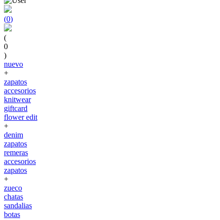
(
0
)
(
0
)
nuevo
+
zapatos
accesorios
knitwear
giftcard
flower edit
+
denim
zapatos
remeras
accesorios
zapatos
+
zueco
chatas
sandalias
botas