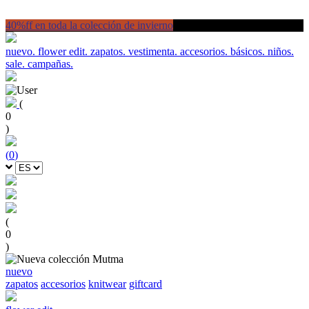
40%ff en toda la colección de invierno
nuevo.
flower edit.
zapatos.
vestimenta.
accesorios.
básicos.
niños.
sale.
campañas.
(
0
)
(
0
)
(
0
)
nuevo
zapatos
accesorios
knitwear
giftcard