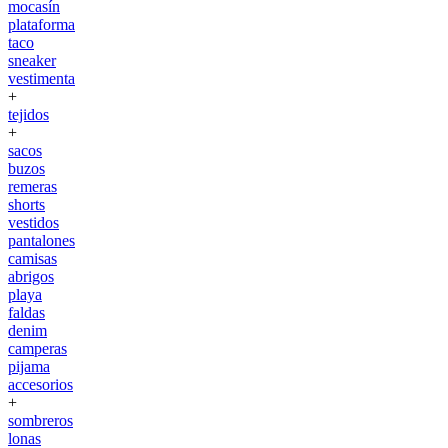
mocasín
plataforma
taco
sneaker
vestimenta
+
tejidos
+
sacos
buzos
remeras
shorts
vestidos
pantalones
camisas
abrigos
playa
faldas
denim
camperas
pijama
accesorios
+
sombreros
lonas