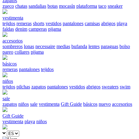
zapatos
zueco
chatas
sandalias
botas
mocasín
plataforma
taco
sneaker
vestimenta
tejidos
remeras
shorts
vestidos
pantalones
camisas
abrigos
playa
faldas
denim
camperas
pijama
accesorios
sombreros
lonas
necessaire
medias
bufanda
lentes
paraguas
bolso
pareo
collares
pijama
básicos
remeras
pantalones
tejidos
niños
tejidos
pilchas
zapatos
pantalones
vestidos
abrigos
sweaters
swim
sale
zapatos
niños
sale
vestimenta
Gift Guide
básicos
nuevo
accesorios
Gift Guide
vestimenta
playa
niños