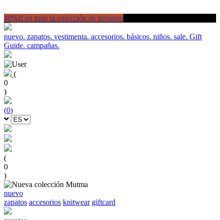
40%ff en toda la colección de invierno
nuevo.
zapatos.
vestimenta.
accesorios.
básicos.
niños.
sale.
Gift
Guide.
campañas.
(
0
)
(
0
)
(
0
)
nuevo
zapatos
accesorios
knitwear
giftcard