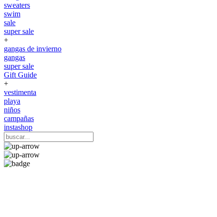
sweaters
swim
sale
super sale
+
gangas de invierno
gangas
super sale
Gift Guide
+
vestimenta
playa
niños
campañas
instashop