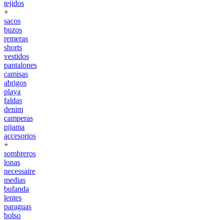
tejidos
+
sacos
buzos
remeras
shorts
vestidos
pantalones
camisas
abrigos
playa
faldas
denim
camperas
pijama
accesorios
+
sombreros
lonas
necessaire
medias
bufanda
lentes
paraguas
bolso