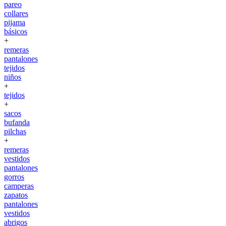
pareo
collares
pijama
básicos
+
remeras
pantalones
tejidos
niños
+
tejidos
+
sacos
bufanda
pilchas
+
remeras
vestidos
pantalones
gorros
camperas
zapatos
pantalones
vestidos
abrigos