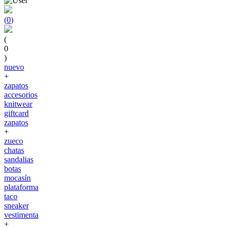
(
0
)
(
0
)
nuevo
+
zapatos
accesorios
knitwear
giftcard
zapatos
+
zueco
chatas
sandalias
botas
mocasín
plataforma
taco
sneaker
vestimenta
+