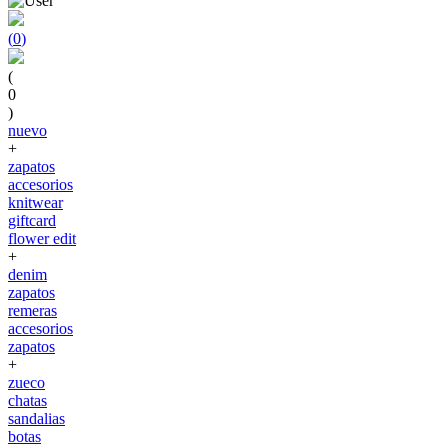
(
0
)
(
0
)
nuevo
+
zapatos
accesorios
knitwear
giftcard
flower edit
+
denim
zapatos
remeras
accesorios
zapatos
+
zueco
chatas
sandalias
botas