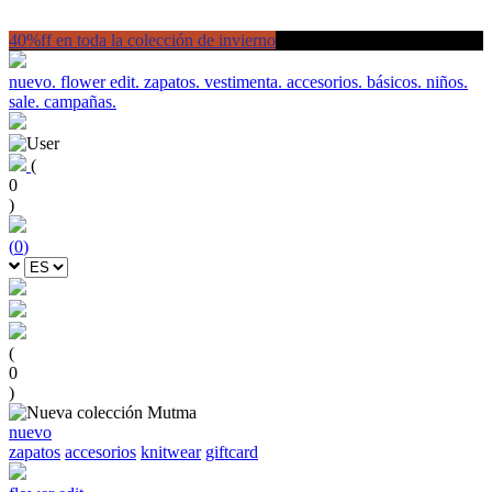
40%ff en toda la colección de invierno
nuevo.
flower edit.
zapatos.
vestimenta.
accesorios.
básicos.
niños.
sale.
campañas.
(
0
)
(
0
)
(
0
)
nuevo
zapatos
accesorios
knitwear
giftcard