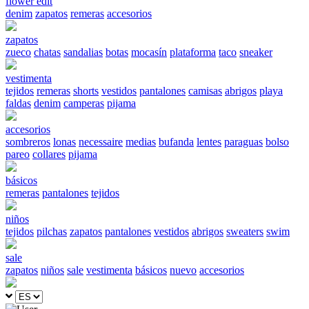
flower edit
denim
zapatos
remeras
accesorios
zapatos
zueco
chatas
sandalias
botas
mocasín
plataforma
taco
sneaker
vestimenta
tejidos
remeras
shorts
vestidos
pantalones
camisas
abrigos
playa
faldas
denim
camperas
pijama
accesorios
sombreros
lonas
necessaire
medias
bufanda
lentes
paraguas
bolso
pareo
collares
pijama
básicos
remeras
pantalones
tejidos
niños
tejidos
pilchas
zapatos
pantalones
vestidos
abrigos
sweaters
swim
sale
zapatos
niños
sale
vestimenta
básicos
nuevo
accesorios