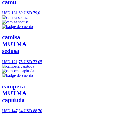
camu
USD 131,69
USD 79,01
camisa
MUTMA
sedusa
USD 121,75
USD 73,05
campera
MUTMA
capituda
USD 147,84
USD 88,70