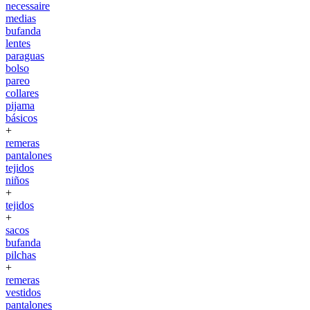
necessaire
medias
bufanda
lentes
paraguas
bolso
pareo
collares
pijama
básicos
+
remeras
pantalones
tejidos
niños
+
tejidos
+
sacos
bufanda
pilchas
+
remeras
vestidos
pantalones