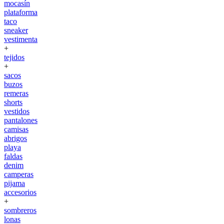
mocasín
plataforma
taco
sneaker
vestimenta
+
tejidos
+
sacos
buzos
remeras
shorts
vestidos
pantalones
camisas
abrigos
playa
faldas
denim
camperas
pijama
accesorios
+
sombreros
lonas