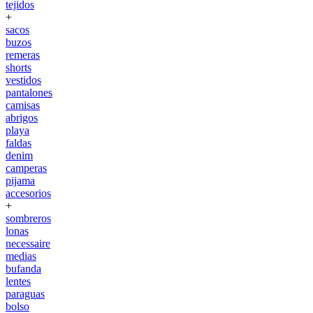
tejidos
+
sacos
buzos
remeras
shorts
vestidos
pantalones
camisas
abrigos
playa
faldas
denim
camperas
pijama
accesorios
+
sombreros
lonas
necessaire
medias
bufanda
lentes
paraguas
bolso