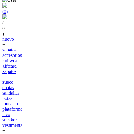
(
0
)
(
0
)
nuevo
+
zapatos
accesorios
knitwear
giftcard
zapatos
+
zueco
chatas
sandalias
botas
mocasín
plataforma
taco
sneaker
vestimenta
+