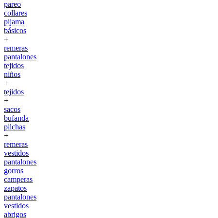
pareo
collares
pijama
básicos
+
remeras
pantalones
tejidos
niños
+
tejidos
+
sacos
bufanda
pilchas
+
remeras
vestidos
pantalones
gorros
camperas
zapatos
pantalones
vestidos
abrigos