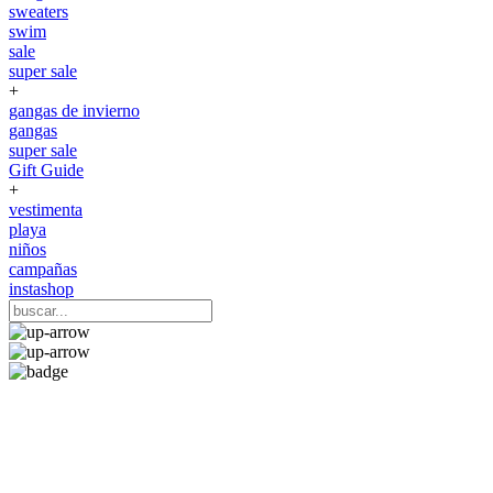
sweaters
swim
sale
super sale
+
gangas de invierno
gangas
super sale
Gift Guide
+
vestimenta
playa
niños
campañas
instashop