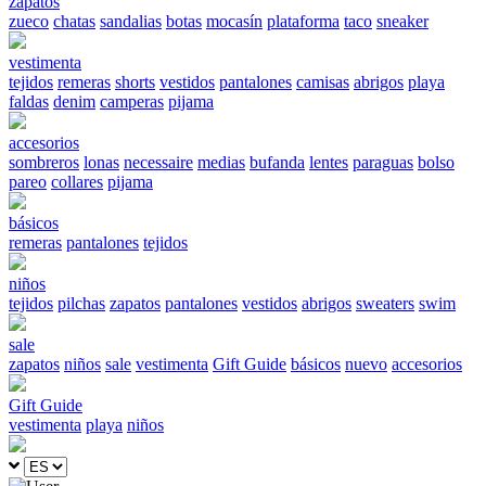
zapatos
zueco
chatas
sandalias
botas
mocasín
plataforma
taco
sneaker
vestimenta
tejidos
remeras
shorts
vestidos
pantalones
camisas
abrigos
playa
faldas
denim
camperas
pijama
accesorios
sombreros
lonas
necessaire
medias
bufanda
lentes
paraguas
bolso
pareo
collares
pijama
básicos
remeras
pantalones
tejidos
niños
tejidos
pilchas
zapatos
pantalones
vestidos
abrigos
sweaters
swim
sale
zapatos
niños
sale
vestimenta
Gift Guide
básicos
nuevo
accesorios
Gift Guide
vestimenta
playa
niños