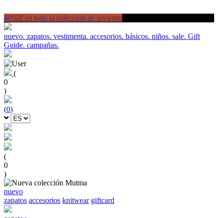
40%ff en toda la colección de invierno
nuevo.
zapatos.
vestimenta.
accesorios.
básicos.
niños.
sale.
Gift
Guide.
campañas.
(
0
)
(
0
)
(
0
)
nuevo
zapatos
accesorios
knitwear
giftcard