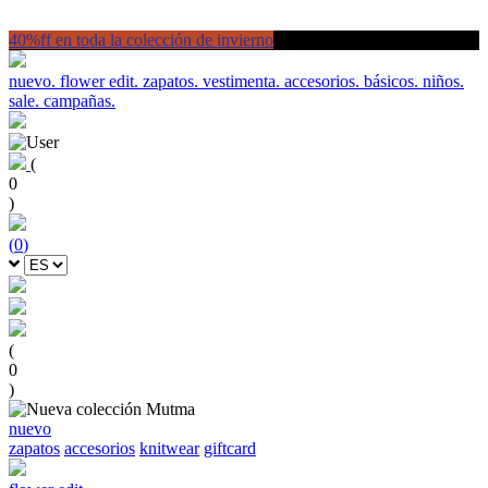
40%ff en toda la colección de invierno
nuevo.
flower edit.
zapatos.
vestimenta.
accesorios.
básicos.
niños.
sale.
campañas.
(
0
)
(
0
)
(
0
)
nuevo
zapatos
accesorios
knitwear
giftcard