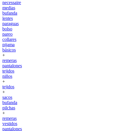
necessaire
medias
bufanda
lentes
paraguas
bolso
pareo
collares
pijama
básicos
+
remeras
pantalones
tejidos
niños
+
tejidos
+
sacos
bufanda
pilchas
+
remeras
vestidos
pantalones