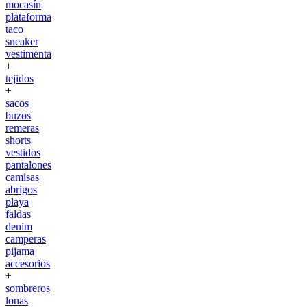
mocasín
plataforma
taco
sneaker
vestimenta
+
tejidos
+
sacos
buzos
remeras
shorts
vestidos
pantalones
camisas
abrigos
playa
faldas
denim
camperas
pijama
accesorios
+
sombreros
lonas