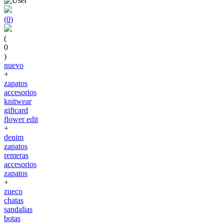
(
0
)
(
0
)
nuevo
+
zapatos
accesorios
knitwear
giftcard
flower edit
+
denim
zapatos
remeras
accesorios
zapatos
+
zueco
chatas
sandalias
botas