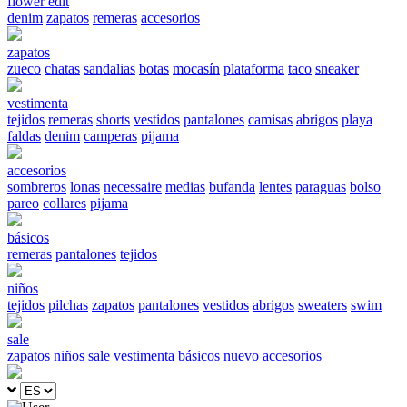
flower edit
denim
zapatos
remeras
accesorios
zapatos
zueco
chatas
sandalias
botas
mocasín
plataforma
taco
sneaker
vestimenta
tejidos
remeras
shorts
vestidos
pantalones
camisas
abrigos
playa
faldas
denim
camperas
pijama
accesorios
sombreros
lonas
necessaire
medias
bufanda
lentes
paraguas
bolso
pareo
collares
pijama
básicos
remeras
pantalones
tejidos
niños
tejidos
pilchas
zapatos
pantalones
vestidos
abrigos
sweaters
swim
sale
zapatos
niños
sale
vestimenta
básicos
nuevo
accesorios