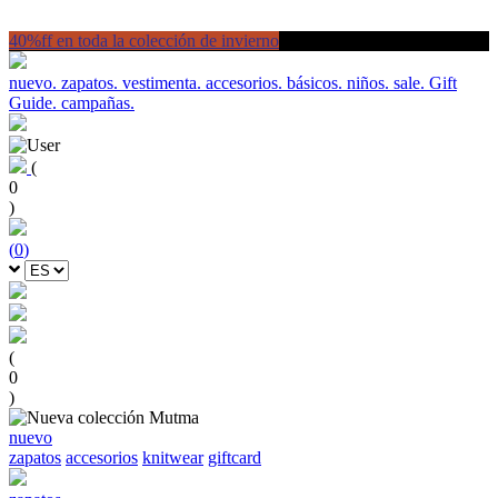
40%ff en toda la colección de invierno
nuevo.
zapatos.
vestimenta.
accesorios.
básicos.
niños.
sale.
Gift
Guide.
campañas.
(
0
)
(
0
)
(
0
)
nuevo
zapatos
accesorios
knitwear
giftcard