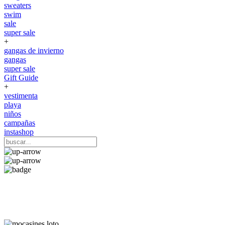
sweaters
swim
sale
super sale
+
gangas de invierno
gangas
super sale
Gift Guide
+
vestimenta
playa
niños
campañas
instashop