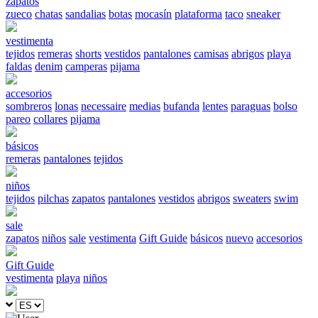
zapatos
zueco
chatas
sandalias
botas
mocasín
plataforma
taco
sneaker
vestimenta
tejidos
remeras
shorts
vestidos
pantalones
camisas
abrigos
playa
faldas
denim
camperas
pijama
accesorios
sombreros
lonas
necessaire
medias
bufanda
lentes
paraguas
bolso
pareo
collares
pijama
básicos
remeras
pantalones
tejidos
niños
tejidos
pilchas
zapatos
pantalones
vestidos
abrigos
sweaters
swim
sale
zapatos
niños
sale
vestimenta
Gift Guide
básicos
nuevo
accesorios
Gift Guide
vestimenta
playa
niños