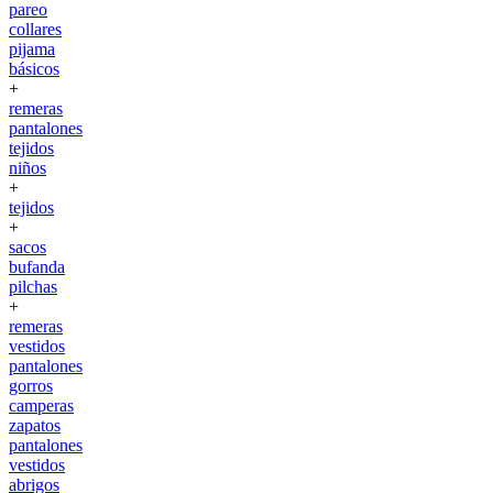
pareo
collares
pijama
básicos
+
remeras
pantalones
tejidos
niños
+
tejidos
+
sacos
bufanda
pilchas
+
remeras
vestidos
pantalones
gorros
camperas
zapatos
pantalones
vestidos
abrigos