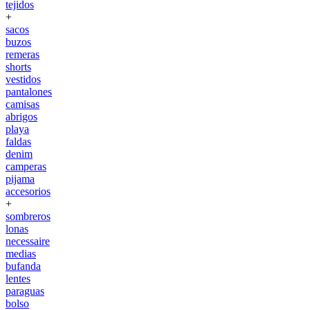
tejidos
+
sacos
buzos
remeras
shorts
vestidos
pantalones
camisas
abrigos
playa
faldas
denim
camperas
pijama
accesorios
+
sombreros
lonas
necessaire
medias
bufanda
lentes
paraguas
bolso