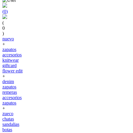
(
0
)
(
0
)
nuevo
+
zapatos
accesorios
knitwear
giftcard
flower edit
+
denim
zapatos
remeras
accesorios
zapatos
+
zueco
chatas
sandalias
botas