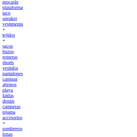
mocasín
plataforma
taco
sneaker
vestimenta
+
tejidos
+
sacos
buzos
remeras
shorts
vestidos
pantalones
camisas
abrigos
playa
faldas
denim
camperas
pijama
accesorios
+
sombreros
lonas