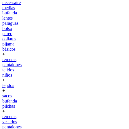
necessaire
medias
bufanda
lentes
paraguas
bolso
pareo
collares
pijama
básicos
+
remeras
pantalones
tejidos
niños
+
tejidos
+
sacos
bufanda
pilchas
+
remeras
vestidos
pantalones