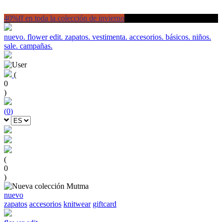
40%ff en toda la colección de invierno
nuevo.
flower edit.
zapatos.
vestimenta.
accesorios.
básicos.
niños.
sale.
campañas.
(
0
)
(
0
)
(
0
)
nuevo
zapatos
accesorios
knitwear
giftcard