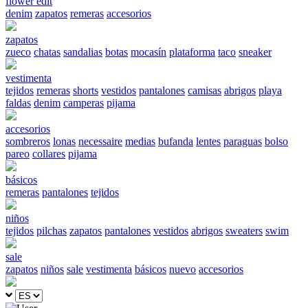
flower edit
denim
zapatos
remeras
accesorios
zapatos
zueco
chatas
sandalias
botas
mocasín
plataforma
taco
sneaker
vestimenta
tejidos
remeras
shorts
vestidos
pantalones
camisas
abrigos
playa
faldas
denim
camperas
pijama
accesorios
sombreros
lonas
necessaire
medias
bufanda
lentes
paraguas
bolso
pareo
collares
pijama
básicos
remeras
pantalones
tejidos
niños
tejidos
pilchas
zapatos
pantalones
vestidos
abrigos
sweaters
swim
sale
zapatos
niños
sale
vestimenta
básicos
nuevo
accesorios