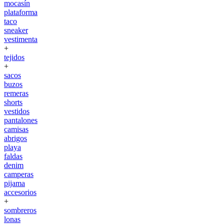
mocasín
plataforma
taco
sneaker
vestimenta
+
tejidos
+
sacos
buzos
remeras
shorts
vestidos
pantalones
camisas
abrigos
playa
faldas
denim
camperas
pijama
accesorios
+
sombreros
lonas