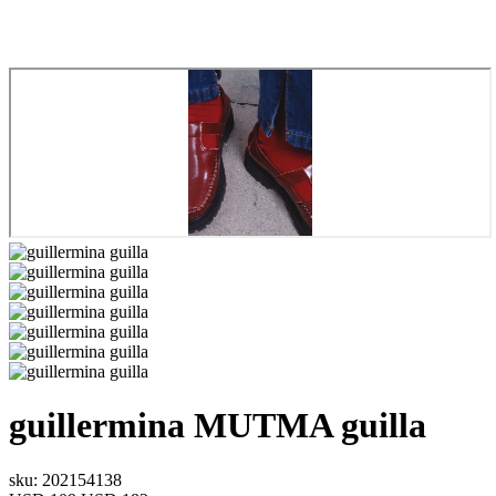
guillermina
MUTMA
guilla
sku: 202154138