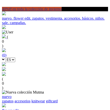
40%ff en toda la colección de invierno
nuevo.
flower edit.
zapatos.
vestimenta.
accesorios.
básicos.
niños.
sale.
campañas.
(
0
)
(
0
)
(
0
)
nuevo
zapatos
accesorios
knitwear
giftcard