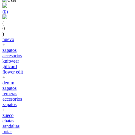
(
0
)
(
0
)
nuevo
+
zapatos
accesorios
knitwear
giftcard
flower edit
+
denim
zapatos
remeras
accesorios
zapatos
+
zueco
chatas
sandalias
botas