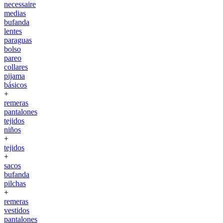
necessaire
medias
bufanda
lentes
paraguas
bolso
pareo
collares
pijama
básicos
+
remeras
pantalones
tejidos
niños
+
tejidos
+
sacos
bufanda
pilchas
+
remeras
vestidos
pantalones