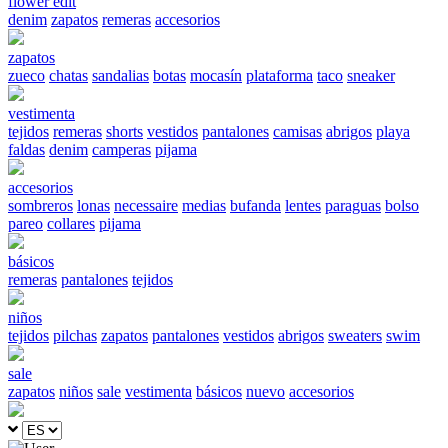
flower edit
denim
zapatos
remeras
accesorios
zapatos
zueco
chatas
sandalias
botas
mocasín
plataforma
taco
sneaker
vestimenta
tejidos
remeras
shorts
vestidos
pantalones
camisas
abrigos
playa
faldas
denim
camperas
pijama
accesorios
sombreros
lonas
necessaire
medias
bufanda
lentes
paraguas
bolso
pareo
collares
pijama
básicos
remeras
pantalones
tejidos
niños
tejidos
pilchas
zapatos
pantalones
vestidos
abrigos
sweaters
swim
sale
zapatos
niños
sale
vestimenta
básicos
nuevo
accesorios