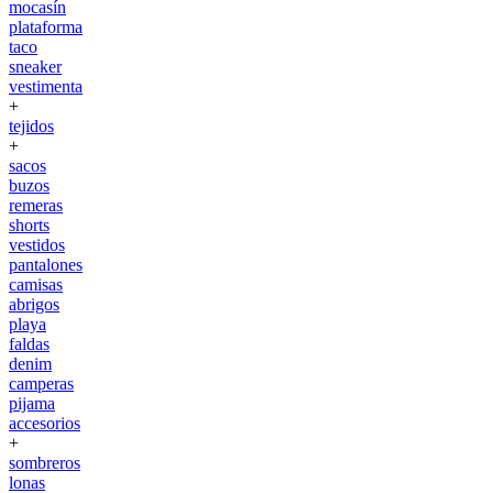
mocasín
plataforma
taco
sneaker
vestimenta
+
tejidos
+
sacos
buzos
remeras
shorts
vestidos
pantalones
camisas
abrigos
playa
faldas
denim
camperas
pijama
accesorios
+
sombreros
lonas