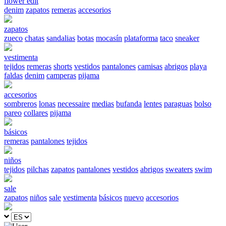
flower edit
denim
zapatos
remeras
accesorios
zapatos
zueco
chatas
sandalias
botas
mocasín
plataforma
taco
sneaker
vestimenta
tejidos
remeras
shorts
vestidos
pantalones
camisas
abrigos
playa
faldas
denim
camperas
pijama
accesorios
sombreros
lonas
necessaire
medias
bufanda
lentes
paraguas
bolso
pareo
collares
pijama
básicos
remeras
pantalones
tejidos
niños
tejidos
pilchas
zapatos
pantalones
vestidos
abrigos
sweaters
swim
sale
zapatos
niños
sale
vestimenta
básicos
nuevo
accesorios