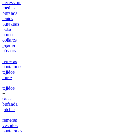
necessaire
medias
bufanda
lentes
paraguas
bolso
pareo
collares
pijama
básicos
+
remeras
pantalones
tejidos
niños
+
tejidos
+
sacos
bufanda
pilchas
+
remeras
vestidos
pantalones