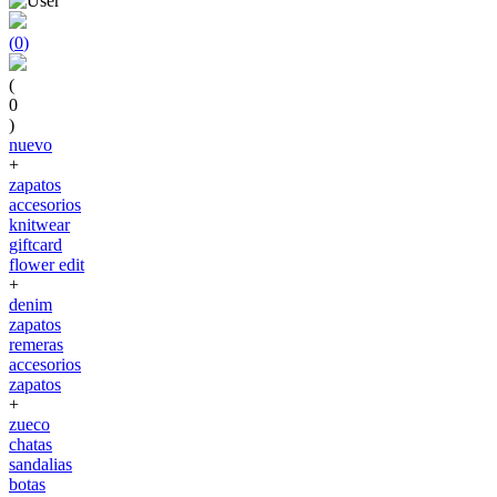
(
0
)
(
0
)
nuevo
+
zapatos
accesorios
knitwear
giftcard
flower edit
+
denim
zapatos
remeras
accesorios
zapatos
+
zueco
chatas
sandalias
botas