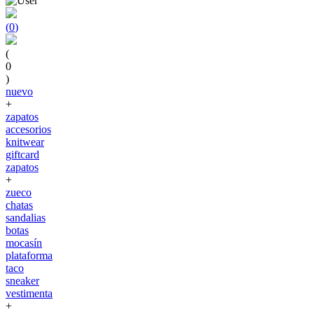
(
0
)
(
0
)
nuevo
+
zapatos
accesorios
knitwear
giftcard
zapatos
+
zueco
chatas
sandalias
botas
mocasín
plataforma
taco
sneaker
vestimenta
+