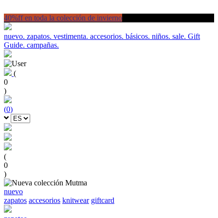
40%ff en toda la colección de invierno
nuevo.
zapatos.
vestimenta.
accesorios.
básicos.
niños.
sale.
Gift
Guide.
campañas.
(
0
)
(
0
)
(
0
)
nuevo
zapatos
accesorios
knitwear
giftcard