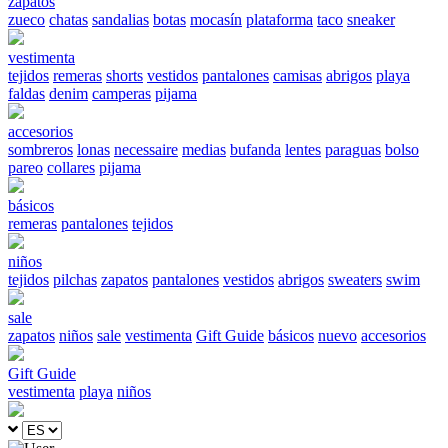
zapatos
zueco
chatas
sandalias
botas
mocasín
plataforma
taco
sneaker
vestimenta
tejidos
remeras
shorts
vestidos
pantalones
camisas
abrigos
playa
faldas
denim
camperas
pijama
accesorios
sombreros
lonas
necessaire
medias
bufanda
lentes
paraguas
bolso
pareo
collares
pijama
básicos
remeras
pantalones
tejidos
niños
tejidos
pilchas
zapatos
pantalones
vestidos
abrigos
sweaters
swim
sale
zapatos
niños
sale
vestimenta
Gift Guide
básicos
nuevo
accesorios
Gift Guide
vestimenta
playa
niños