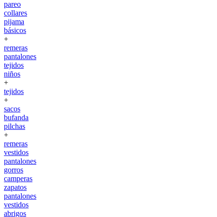
pareo
collares
pijama
básicos
+
remeras
pantalones
tejidos
niños
+
tejidos
+
sacos
bufanda
pilchas
+
remeras
vestidos
pantalones
gorros
camperas
zapatos
pantalones
vestidos
abrigos