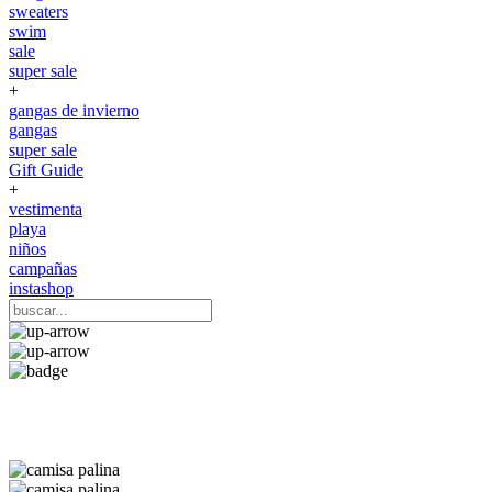
sweaters
swim
sale
super sale
+
gangas de invierno
gangas
super sale
Gift Guide
+
vestimenta
playa
niños
campañas
instashop