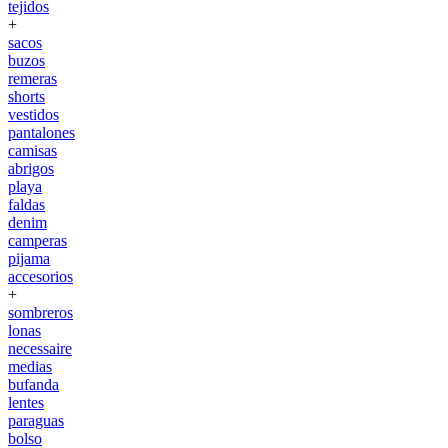
tejidos
+
sacos
buzos
remeras
shorts
vestidos
pantalones
camisas
abrigos
playa
faldas
denim
camperas
pijama
accesorios
+
sombreros
lonas
necessaire
medias
bufanda
lentes
paraguas
bolso