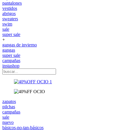
pantalones
vestidos
abrigos
sweaters
swim
sale
super sale
+
gangas de invierno
gangas
super sale
campañas
instashop
zapatos
pilchas
campañas
sale
nuevo
básicos-no-tan-básicos