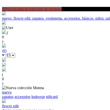
40%ff en toda la colección de invierno
nuevo.
flower edit.
zapatos.
vestimenta.
accesorios.
básicos.
niños.
sal
(
0
)
(
0
)
(
0
)
nuevo
zapatos
accesorios
knitwear
giftcard
flower edit