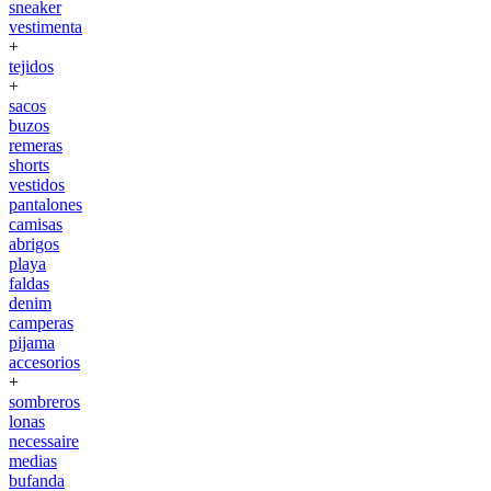
sneaker
vestimenta
+
tejidos
+
sacos
buzos
remeras
shorts
vestidos
pantalones
camisas
abrigos
playa
faldas
denim
camperas
pijama
accesorios
+
sombreros
lonas
necessaire
medias
bufanda