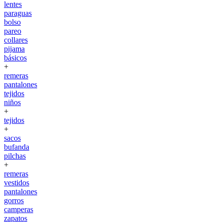
lentes
paraguas
bolso
pareo
collares
pijama
básicos
+
remeras
pantalones
tejidos
niños
+
tejidos
+
sacos
bufanda
pilchas
+
remeras
vestidos
pantalones
gorros
camperas
zapatos