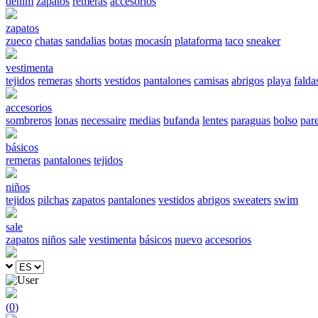
denim
zapatos
remeras
accesorios
zapatos
zueco
chatas
sandalias
botas
mocasín
plataforma
taco
sneaker
vestimenta
tejidos
remeras
shorts
vestidos
pantalones
camisas
abrigos
playa
falda
accesorios
sombreros
lonas
necessaire
medias
bufanda
lentes
paraguas
bolso
par
básicos
remeras
pantalones
tejidos
niños
tejidos
pilchas
zapatos
pantalones
vestidos
abrigos
sweaters
swim
sale
zapatos
niños
sale
vestimenta
básicos
nuevo
accesorios
(
0
)