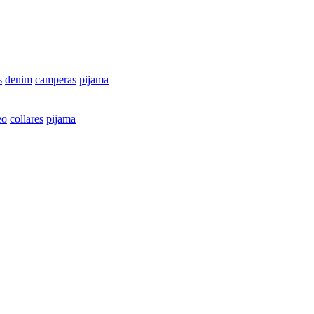
s
denim
camperas
pijama
eo
collares
pijama