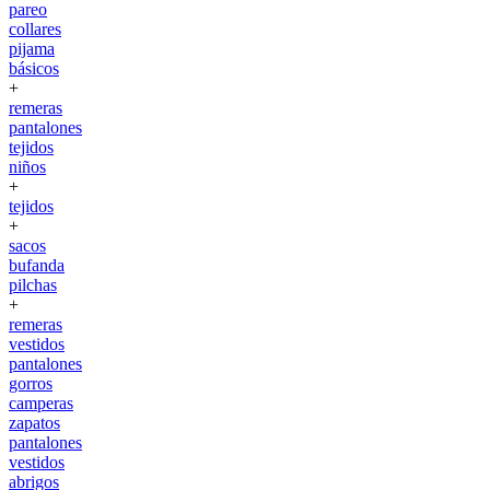
pareo
collares
pijama
básicos
+
remeras
pantalones
tejidos
niños
+
tejidos
+
sacos
bufanda
pilchas
+
remeras
vestidos
pantalones
gorros
camperas
zapatos
pantalones
vestidos
abrigos