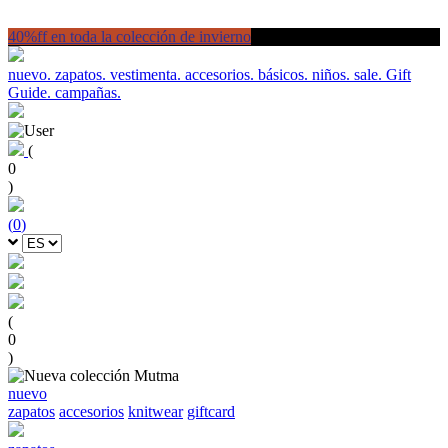
40%ff en toda la colección de invierno
nuevo.
zapatos.
vestimenta.
accesorios.
básicos.
niños.
sale.
Gift
Guide.
campañas.
(
0
)
(
0
)
(
0
)
nuevo
zapatos
accesorios
knitwear
giftcard