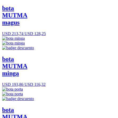
bota
MUTMA
magus
USD 213,74
USD 128,25
bota
MUTMA
minga
USD 193,86
USD 116,32
bota
MUTMA