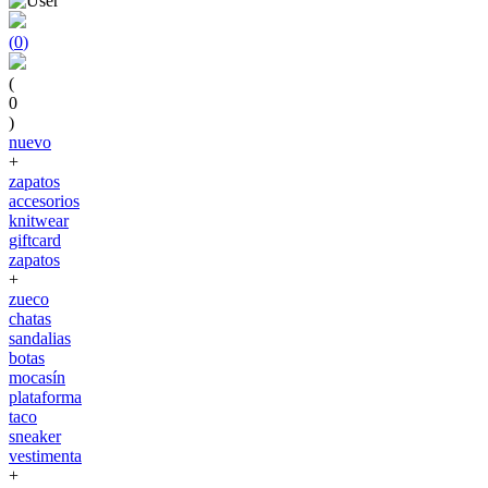
(
0
)
(
0
)
nuevo
+
zapatos
accesorios
knitwear
giftcard
zapatos
+
zueco
chatas
sandalias
botas
mocasín
plataforma
taco
sneaker
vestimenta
+