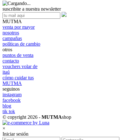
suscribite a nuestra newsletter
MUTMA
venta por mayor
nosotros
campañas
políticas de cambio
otros
puntos de venta
contacto
vouchers volar de
itaú
cómo cuidar tus
MUTMA
seguinos
instagram
facebook
blog
tik tok
© copyright 2026 -
MUTMA
shop
×
Iniciar sesión