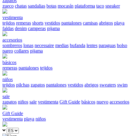
zapatos
zueco
chatas
sandalias
botas
mocasín
plataforma
taco
sneaker
vestimenta
tejidos
remeras
shorts
vestidos
pantalones
camisas
abrigos
playa
faldas
denim
camperas
pijama
accesorios
sombreros
lonas
necessaire
medias
bufanda
lentes
paraguas
bolso
pareo
collares
pijama
básicos
remeras
pantalones
tejidos
niños
tejidos
pilchas
zapatos
pantalones
vestidos
abrigos
sweaters
swim
sale
zapatos
niños
sale
vestimenta
Gift Guide
básicos
nuevo
accesorios
Gift Guide
vestimenta
playa
niños