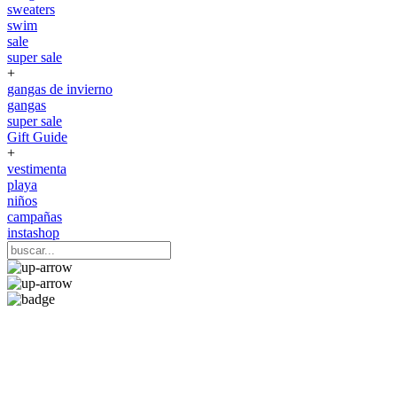
sweaters
swim
sale
super sale
+
gangas de invierno
gangas
super sale
Gift Guide
+
vestimenta
playa
niños
campañas
instashop