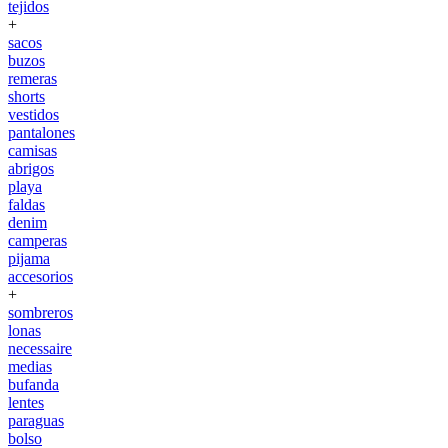
tejidos
+
sacos
buzos
remeras
shorts
vestidos
pantalones
camisas
abrigos
playa
faldas
denim
camperas
pijama
accesorios
+
sombreros
lonas
necessaire
medias
bufanda
lentes
paraguas
bolso