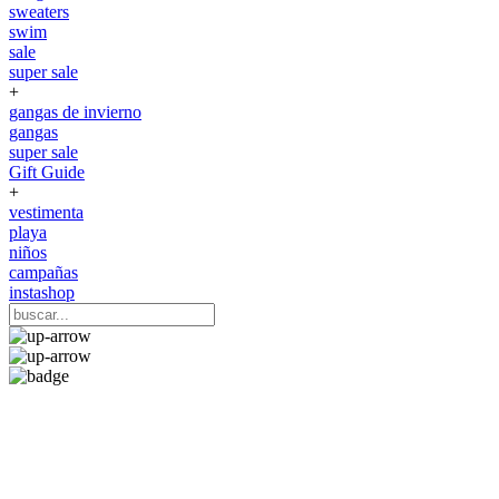
sweaters
swim
sale
super sale
+
gangas de invierno
gangas
super sale
Gift Guide
+
vestimenta
playa
niños
campañas
instashop