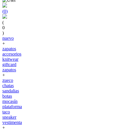
(
0
)
(
0
)
nuevo
+
zapatos
accesorios
knitwear
giftcard
zapatos
+
zueco
chatas
sandalias
botas
mocasín
plataforma
taco
sneaker
vestimenta
+