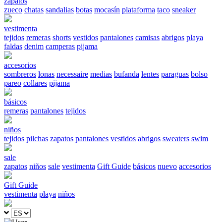
zapatos
zueco
chatas
sandalias
botas
mocasín
plataforma
taco
sneaker
vestimenta
tejidos
remeras
shorts
vestidos
pantalones
camisas
abrigos
playa
faldas
denim
camperas
pijama
accesorios
sombreros
lonas
necessaire
medias
bufanda
lentes
paraguas
bolso
pareo
collares
pijama
básicos
remeras
pantalones
tejidos
niños
tejidos
pilchas
zapatos
pantalones
vestidos
abrigos
sweaters
swim
sale
zapatos
niños
sale
vestimenta
Gift Guide
básicos
nuevo
accesorios
Gift Guide
vestimenta
playa
niños