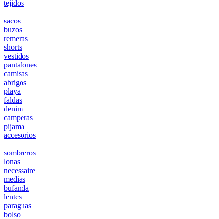
tejidos
+
sacos
buzos
remeras
shorts
vestidos
pantalones
camisas
abrigos
playa
faldas
denim
camperas
pijama
accesorios
+
sombreros
lonas
necessaire
medias
bufanda
lentes
paraguas
bolso