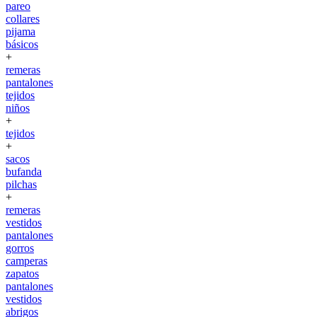
pareo
collares
pijama
básicos
+
remeras
pantalones
tejidos
niños
+
tejidos
+
sacos
bufanda
pilchas
+
remeras
vestidos
pantalones
gorros
camperas
zapatos
pantalones
vestidos
abrigos