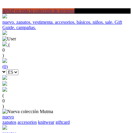
40%ff en toda la colección de invierno
nuevo.
zapatos.
vestimenta.
accesorios.
básicos.
niños.
sale.
Gift
Guide.
campañas.
(
0
)
(
0
)
(
0
)
nuevo
zapatos
accesorios
knitwear
giftcard