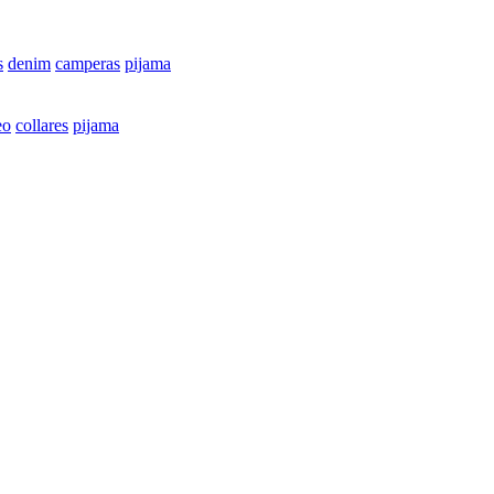
s
denim
camperas
pijama
eo
collares
pijama