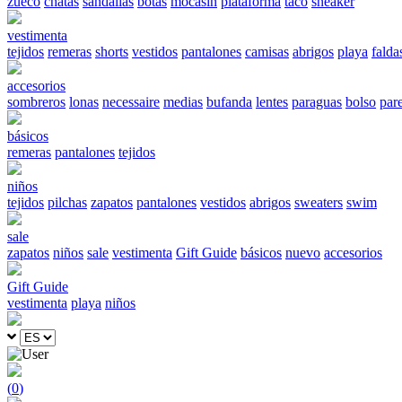
zueco
chatas
sandalias
botas
mocasín
plataforma
taco
sneaker
vestimenta
tejidos
remeras
shorts
vestidos
pantalones
camisas
abrigos
playa
falda
accesorios
sombreros
lonas
necessaire
medias
bufanda
lentes
paraguas
bolso
par
básicos
remeras
pantalones
tejidos
niños
tejidos
pilchas
zapatos
pantalones
vestidos
abrigos
sweaters
swim
sale
zapatos
niños
sale
vestimenta
Gift Guide
básicos
nuevo
accesorios
Gift Guide
vestimenta
playa
niños
(
0
)