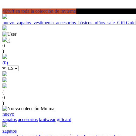
40%ff en toda la colección de invierno
nuevo.
zapatos.
vestimenta.
accesorios.
básicos.
niños.
sale.
Gift Guid
(
0
)
(
0
)
(
0
)
nuevo
zapatos
accesorios
knitwear
giftcard
zapatos