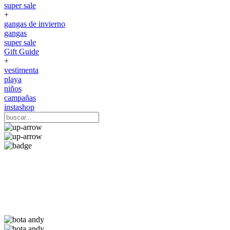
super sale
+
gangas de invierno
gangas
super sale
Gift Guide
+
vestimenta
playa
niños
campañas
instashop