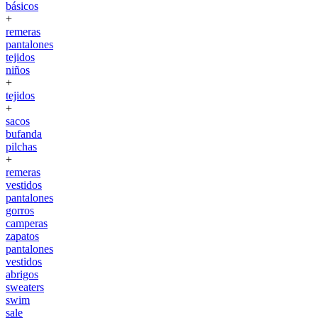
básicos
+
remeras
pantalones
tejidos
niños
+
tejidos
+
sacos
bufanda
pilchas
+
remeras
vestidos
pantalones
gorros
camperas
zapatos
pantalones
vestidos
abrigos
sweaters
swim
sale