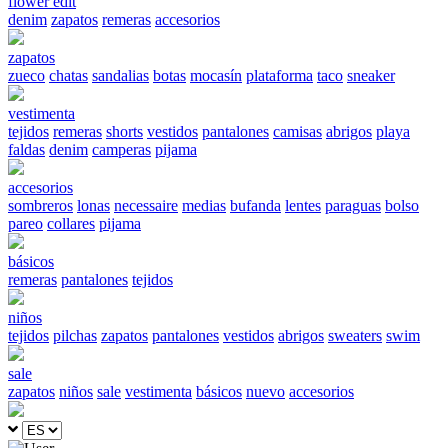
flower edit
denim
zapatos
remeras
accesorios
zapatos
zueco
chatas
sandalias
botas
mocasín
plataforma
taco
sneaker
vestimenta
tejidos
remeras
shorts
vestidos
pantalones
camisas
abrigos
playa
faldas
denim
camperas
pijama
accesorios
sombreros
lonas
necessaire
medias
bufanda
lentes
paraguas
bolso
pareo
collares
pijama
básicos
remeras
pantalones
tejidos
niños
tejidos
pilchas
zapatos
pantalones
vestidos
abrigos
sweaters
swim
sale
zapatos
niños
sale
vestimenta
básicos
nuevo
accesorios