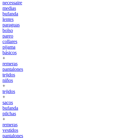
necessaire
medias
bufanda
lentes
paraguas
bolso
pareo
collares
pijama
básicos
+
remeras
pantalones
tejidos
niños
+
tejidos
+
sacos
bufanda
pilchas
+
remeras
vestidos
pantalones