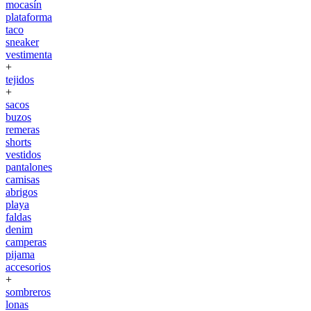
mocasín
plataforma
taco
sneaker
vestimenta
+
tejidos
+
sacos
buzos
remeras
shorts
vestidos
pantalones
camisas
abrigos
playa
faldas
denim
camperas
pijama
accesorios
+
sombreros
lonas