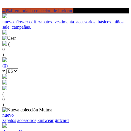
40%ff en toda la colección de invierno
nuevo.
flower edit.
zapatos.
vestimenta.
accesorios.
básicos.
niños.
sale.
campañas.
(
0
)
(
0
)
(
0
)
nuevo
zapatos
accesorios
knitwear
giftcard