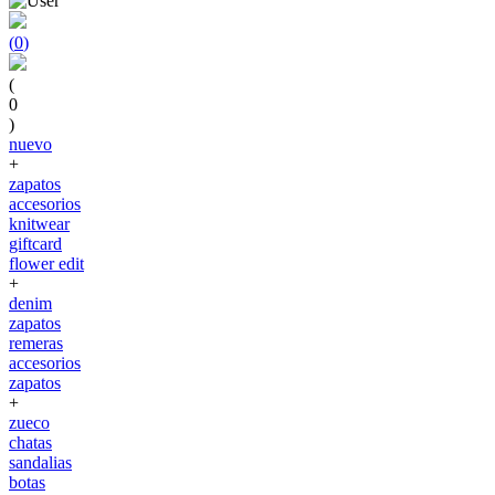
(
0
)
(
0
)
nuevo
+
zapatos
accesorios
knitwear
giftcard
flower edit
+
denim
zapatos
remeras
accesorios
zapatos
+
zueco
chatas
sandalias
botas