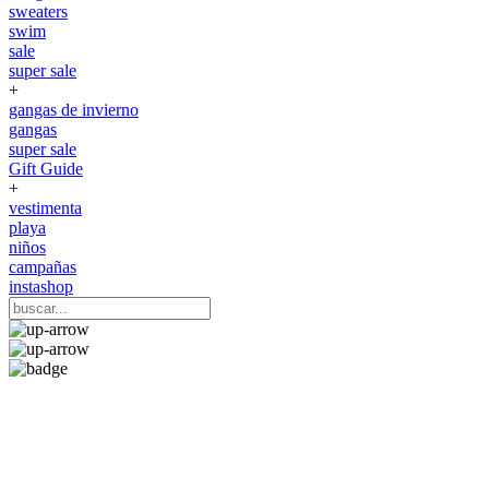
sweaters
swim
sale
super sale
+
gangas de invierno
gangas
super sale
Gift Guide
+
vestimenta
playa
niños
campañas
instashop