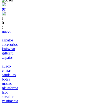
(
0
)
(
0
)
nuevo
+
zapatos
accesorios
knitwear
giftcard
zapatos
+
zueco
chatas
sandalias
botas
mocasín
plataforma
taco
sneaker
vestimenta
+