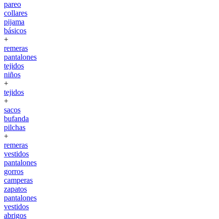
pareo
collares
pijama
básicos
+
remeras
pantalones
tejidos
niños
+
tejidos
+
sacos
bufanda
pilchas
+
remeras
vestidos
pantalones
gorros
camperas
zapatos
pantalones
vestidos
abrigos