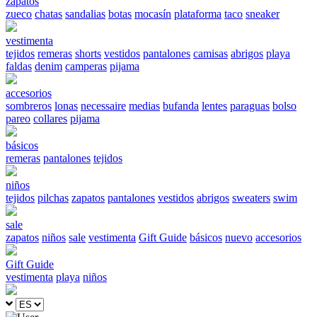
zapatos
zueco
chatas
sandalias
botas
mocasín
plataforma
taco
sneaker
vestimenta
tejidos
remeras
shorts
vestidos
pantalones
camisas
abrigos
playa
faldas
denim
camperas
pijama
accesorios
sombreros
lonas
necessaire
medias
bufanda
lentes
paraguas
bolso
pareo
collares
pijama
básicos
remeras
pantalones
tejidos
niños
tejidos
pilchas
zapatos
pantalones
vestidos
abrigos
sweaters
swim
sale
zapatos
niños
sale
vestimenta
Gift Guide
básicos
nuevo
accesorios
Gift Guide
vestimenta
playa
niños