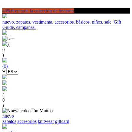
40%ff en toda la colección de invierno
nuevo.
zapatos.
vestimenta.
accesorios.
básicos.
niños.
sale.
Gift
Guide.
campañas.
(
0
)
(
0
)
(
0
)
nuevo
zapatos
accesorios
knitwear
giftcard