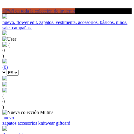
40%ff en toda la colección de invierno
nuevo.
flower edit.
zapatos.
vestimenta.
accesorios.
básicos.
niños.
sale.
campañas.
(
0
)
(
0
)
(
0
)
nuevo
zapatos
accesorios
knitwear
giftcard