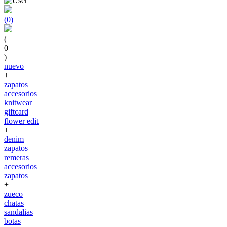
(
0
)
(
0
)
nuevo
+
zapatos
accesorios
knitwear
giftcard
flower edit
+
denim
zapatos
remeras
accesorios
zapatos
+
zueco
chatas
sandalias
botas