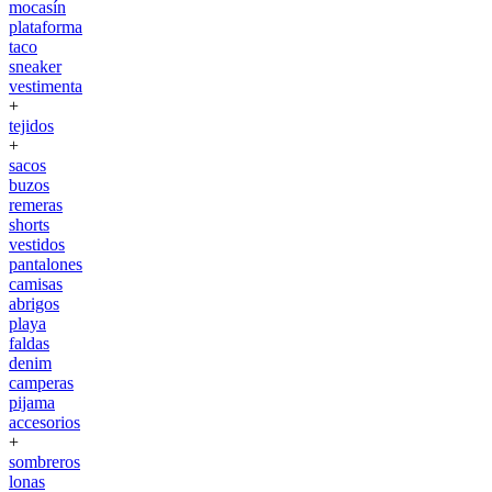
mocasín
plataforma
taco
sneaker
vestimenta
+
tejidos
+
sacos
buzos
remeras
shorts
vestidos
pantalones
camisas
abrigos
playa
faldas
denim
camperas
pijama
accesorios
+
sombreros
lonas