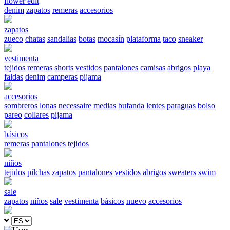
flower edit
denim
zapatos
remeras
accesorios
zapatos
zueco
chatas
sandalias
botas
mocasín
plataforma
taco
sneaker
vestimenta
tejidos
remeras
shorts
vestidos
pantalones
camisas
abrigos
playa
faldas
denim
camperas
pijama
accesorios
sombreros
lonas
necessaire
medias
bufanda
lentes
paraguas
bolso
pareo
collares
pijama
básicos
remeras
pantalones
tejidos
niños
tejidos
pilchas
zapatos
pantalones
vestidos
abrigos
sweaters
swim
sale
zapatos
niños
sale
vestimenta
básicos
nuevo
accesorios