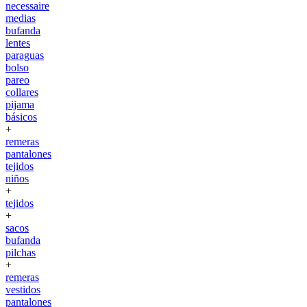
necessaire
medias
bufanda
lentes
paraguas
bolso
pareo
collares
pijama
básicos
+
remeras
pantalones
tejidos
niños
+
tejidos
+
sacos
bufanda
pilchas
+
remeras
vestidos
pantalones