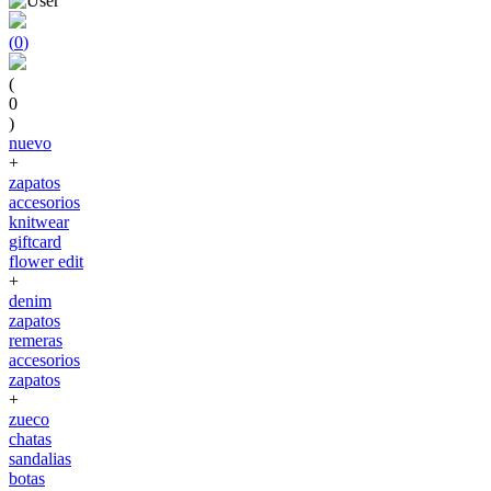
(
0
)
(
0
)
nuevo
+
zapatos
accesorios
knitwear
giftcard
flower edit
+
denim
zapatos
remeras
accesorios
zapatos
+
zueco
chatas
sandalias
botas