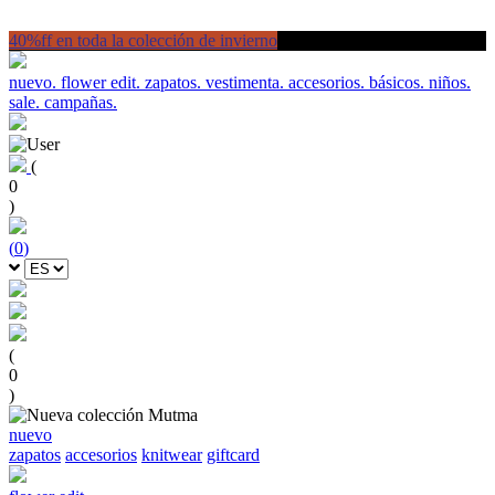
40%ff en toda la colección de invierno
nuevo.
flower edit.
zapatos.
vestimenta.
accesorios.
básicos.
niños.
sale.
campañas.
(
0
)
(
0
)
(
0
)
nuevo
zapatos
accesorios
knitwear
giftcard