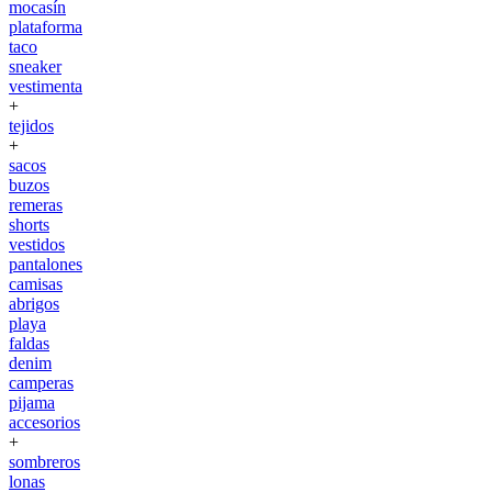
mocasín
plataforma
taco
sneaker
vestimenta
+
tejidos
+
sacos
buzos
remeras
shorts
vestidos
pantalones
camisas
abrigos
playa
faldas
denim
camperas
pijama
accesorios
+
sombreros
lonas