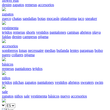
flower edit
denim
zapatos
remeras
accesorios
zapatos
zueco
chatas
sandalias
botas
mocasín
plataforma
taco
sneaker
vestimenta
tejidos
remeras
shorts
vestidos
pantalones
camisas
abrigos
playa
faldas
denim
camperas
pijama
accesorios
sombreros
lonas
necessaire
medias
bufanda
lentes
paraguas
bolso
pareo
collares
pijama
básicos
remeras
pantalones
tejidos
niños
tejidos
pilchas
zapatos
pantalones
vestidos
abrigos
sweaters
swim
sale
zapatos
niños
sale
vestimenta
básicos
nuevo
accesorios