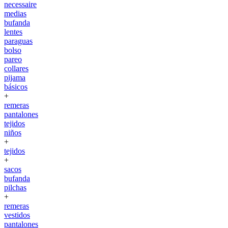
necessaire
medias
bufanda
lentes
paraguas
bolso
pareo
collares
pijama
básicos
+
remeras
pantalones
tejidos
niños
+
tejidos
+
sacos
bufanda
pilchas
+
remeras
vestidos
pantalones