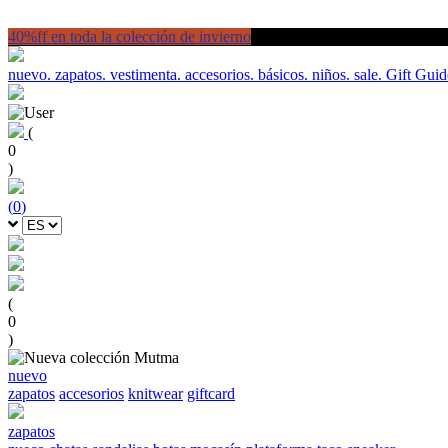
40%ff en toda la colección de invierno
nuevo.
zapatos.
vestimenta.
accesorios.
básicos.
niños.
sale.
Gift Guid
(
0
)
(
0
)
(
0
)
nuevo
zapatos
accesorios
knitwear
giftcard
zapatos