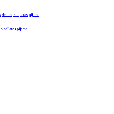
s
denim
camperas
pijama
eo
collares
pijama