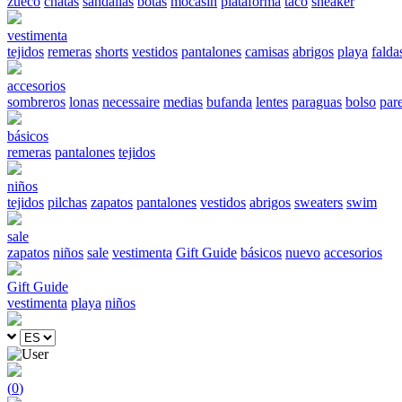
zueco
chatas
sandalias
botas
mocasín
plataforma
taco
sneaker
vestimenta
tejidos
remeras
shorts
vestidos
pantalones
camisas
abrigos
playa
falda
accesorios
sombreros
lonas
necessaire
medias
bufanda
lentes
paraguas
bolso
par
básicos
remeras
pantalones
tejidos
niños
tejidos
pilchas
zapatos
pantalones
vestidos
abrigos
sweaters
swim
sale
zapatos
niños
sale
vestimenta
Gift Guide
básicos
nuevo
accesorios
Gift Guide
vestimenta
playa
niños
(
0
)