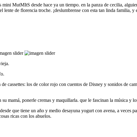
os mini MutMItS desde hace ya un tiempo. en la panza de cecilia, alguien
el lente de florencia troche. ¡deslumbrense con esta tan linda familia, y e
ieja.
fo.
de cassettes: los de color rojo con cuentos de Disney y sonidos de camp
n su mamá, ponerle cremas y maquillarla. que le fascinan la música y lo
 desde que tiene un año y medio desayuna yogurt con avena, a veces pan
osas ricas con los abuelos.