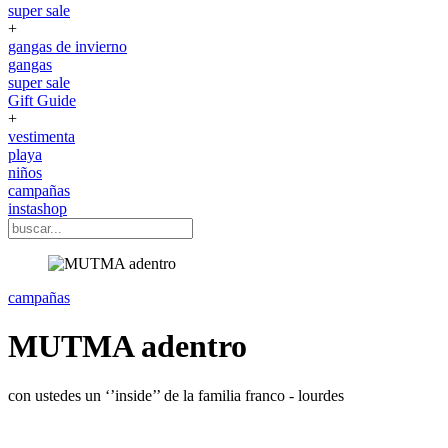
super sale
+
gangas de invierno
gangas
super sale
Gift Guide
+
vestimenta
playa
niños
campañas
instashop
campañas
MUTMA adentro
con ustedes un ‘’inside’’ de la familia franco - lourdes