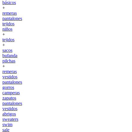
básicos
+
remeras
pantalones
tejidos
niños
+
tejidos
+
sacos
bufanda
pilchas
+
remeras
vestidos
pantalones
gorros
camperas
zapatos
pantalones
vestidos
abrigos
sweaters
swim
sale