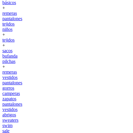
básicos
+
remeras
pantalones
tejidos
niños
+
tejidos
+
sacos
bufanda
pilchas
+
remeras
vestidos
pantalones
gorros
camperas
zapatos
pantalones
vestidos
abrigos
sweaters
swim
sale