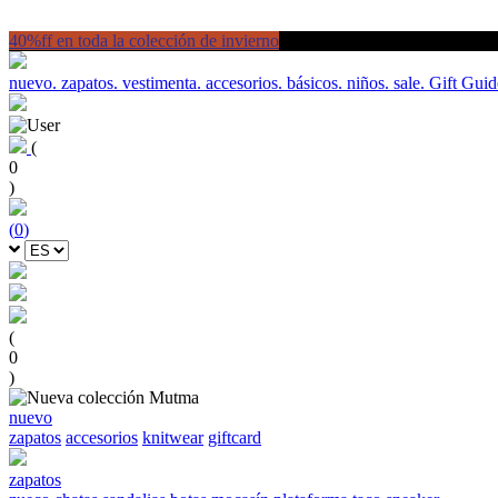
40%ff en toda la colección de invierno
nuevo.
zapatos.
vestimenta.
accesorios.
básicos.
niños.
sale.
Gift Guid
(
0
)
(
0
)
(
0
)
nuevo
zapatos
accesorios
knitwear
giftcard
zapatos