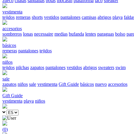
zueco
chatas
sandalias
botas
mocasín
plataforma
taco
sneaker
vestimenta
tejidos
remeras
shorts
vestidos
pantalones
camisas
abrigos
playa
falda
accesorios
sombreros
lonas
necessaire
medias
bufanda
lentes
paraguas
bolso
par
básicos
remeras
pantalones
tejidos
niños
tejidos
pilchas
zapatos
pantalones
vestidos
abrigos
sweaters
swim
sale
zapatos
niños
sale
vestimenta
Gift Guide
básicos
nuevo
accesorios
Gift Guide
vestimenta
playa
niños
(
0
)