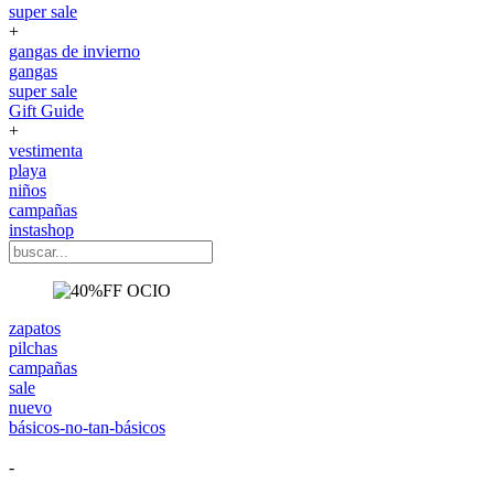
super sale
+
gangas de invierno
gangas
super sale
Gift Guide
+
vestimenta
playa
niños
campañas
instashop
zapatos
pilchas
campañas
sale
nuevo
básicos-no-tan-básicos
-