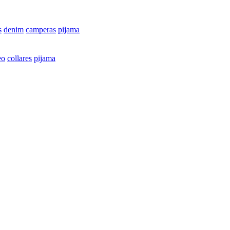
s
denim
camperas
pijama
eo
collares
pijama