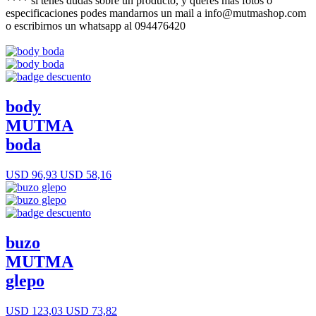
**** si tenes dudas sobre un producto, y queres mas fotos o
especificaciones podes mandarnos un mail a info@mutmashop.com
o escribirnos un whatsapp al 094476420
body
MUTMA
boda
USD 96,93
USD 58,16
buzo
MUTMA
glepo
USD 123,03
USD 73,82