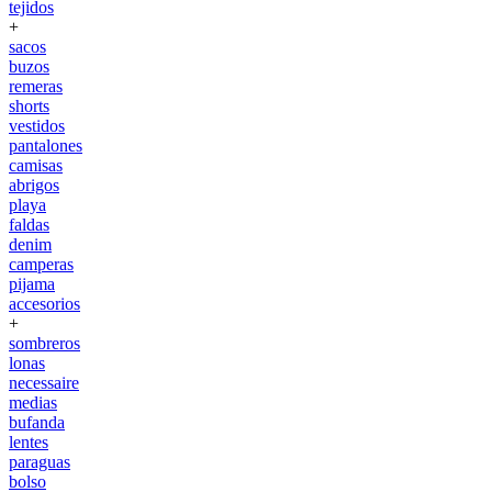
tejidos
+
sacos
buzos
remeras
shorts
vestidos
pantalones
camisas
abrigos
playa
faldas
denim
camperas
pijama
accesorios
+
sombreros
lonas
necessaire
medias
bufanda
lentes
paraguas
bolso