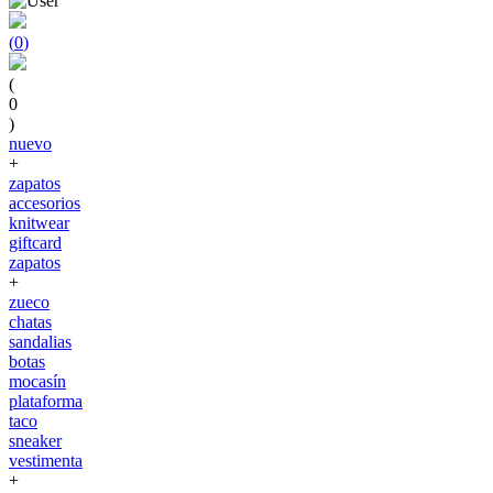
(
0
)
(
0
)
nuevo
+
zapatos
accesorios
knitwear
giftcard
zapatos
+
zueco
chatas
sandalias
botas
mocasín
plataforma
taco
sneaker
vestimenta
+