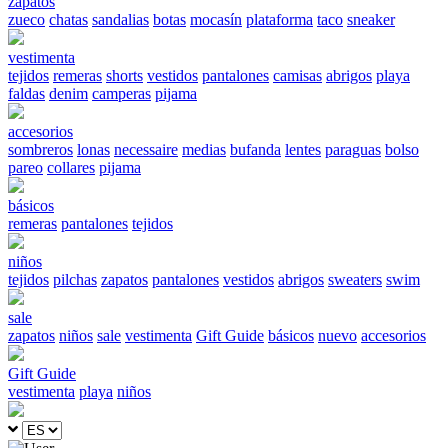
zapatos
zueco
chatas
sandalias
botas
mocasín
plataforma
taco
sneaker
vestimenta
tejidos
remeras
shorts
vestidos
pantalones
camisas
abrigos
playa
faldas
denim
camperas
pijama
accesorios
sombreros
lonas
necessaire
medias
bufanda
lentes
paraguas
bolso
pareo
collares
pijama
básicos
remeras
pantalones
tejidos
niños
tejidos
pilchas
zapatos
pantalones
vestidos
abrigos
sweaters
swim
sale
zapatos
niños
sale
vestimenta
Gift Guide
básicos
nuevo
accesorios
Gift Guide
vestimenta
playa
niños