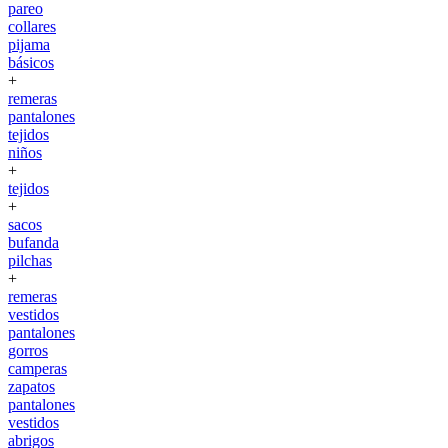
pareo
collares
pijama
básicos
+
remeras
pantalones
tejidos
niños
+
tejidos
+
sacos
bufanda
pilchas
+
remeras
vestidos
pantalones
gorros
camperas
zapatos
pantalones
vestidos
abrigos