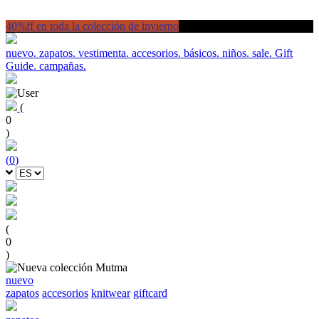
40%ff en toda la colección de invierno
nuevo.
zapatos.
vestimenta.
accesorios.
básicos.
niños.
sale.
Gift
Guide.
campañas.
(
0
)
(
0
)
(
0
)
nuevo
zapatos
accesorios
knitwear
giftcard