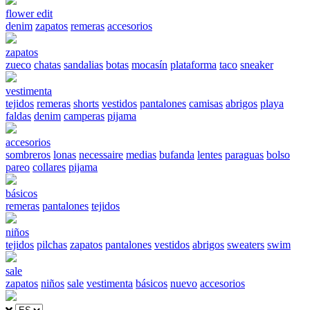
flower edit
denim
zapatos
remeras
accesorios
zapatos
zueco
chatas
sandalias
botas
mocasín
plataforma
taco
sneaker
vestimenta
tejidos
remeras
shorts
vestidos
pantalones
camisas
abrigos
playa
faldas
denim
camperas
pijama
accesorios
sombreros
lonas
necessaire
medias
bufanda
lentes
paraguas
bolso
pareo
collares
pijama
básicos
remeras
pantalones
tejidos
niños
tejidos
pilchas
zapatos
pantalones
vestidos
abrigos
sweaters
swim
sale
zapatos
niños
sale
vestimenta
básicos
nuevo
accesorios