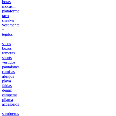
botas
mocasín
plataforma
taco
sneaker
vestimenta
+
tejidos
+
sacos
buzos
remeras
shorts
vestidos
pantalones
camisas
abrigos
playa
faldas
denim
camperas
pijama
accesorios
+
sombreros