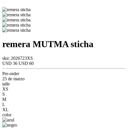
remera
MUTMA
sticha
sku: 2026723XS
USD 36
USD 60
Pre-order
25 de marzo
talle
XS
S
M
L
XL
color