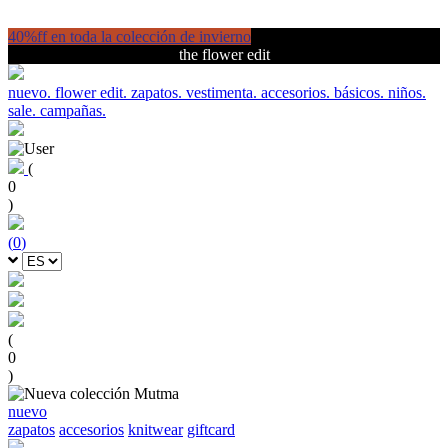
40%ff en toda la colección de invierno
the flower edit
nuevo.
flower edit.
zapatos.
vestimenta.
accesorios.
básicos.
niños.
sale.
campañas.
(
0
)
(
0
)
(
0
)
nuevo
zapatos
accesorios
knitwear
giftcard