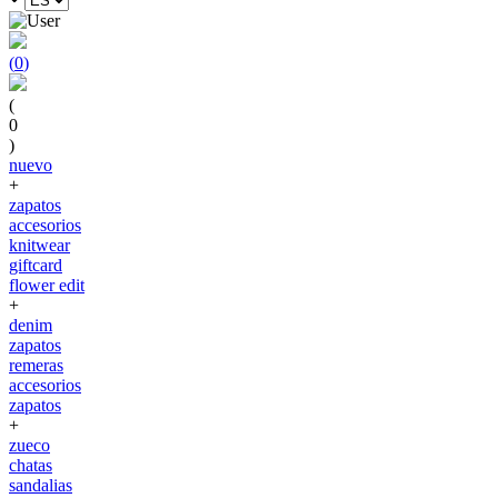
(
0
)
(
0
)
nuevo
+
zapatos
accesorios
knitwear
giftcard
flower edit
+
denim
zapatos
remeras
accesorios
zapatos
+
zueco
chatas
sandalias