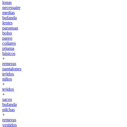
lonas
necessaire
medias
bufanda
lentes
paraguas
bolso
pareo
collares
pijama
básicos
+
remeras
pantalones
tejidos
niños
+
tejidos
+
sacos
bufanda
pilchas
+
remeras
vestidos