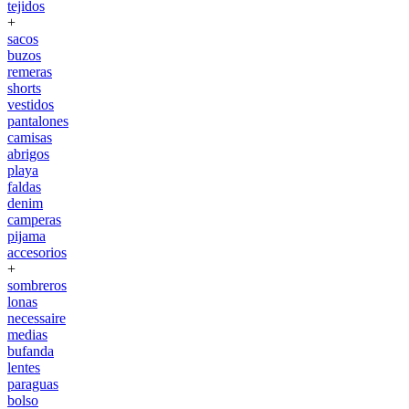
tejidos
+
sacos
buzos
remeras
shorts
vestidos
pantalones
camisas
abrigos
playa
faldas
denim
camperas
pijama
accesorios
+
sombreros
lonas
necessaire
medias
bufanda
lentes
paraguas
bolso