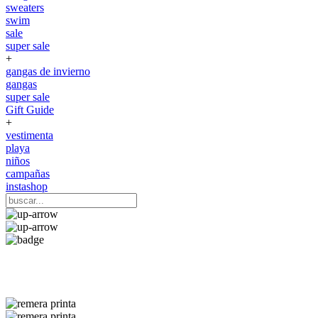
sweaters
swim
sale
super sale
+
gangas de invierno
gangas
super sale
Gift Guide
+
vestimenta
playa
niños
campañas
instashop