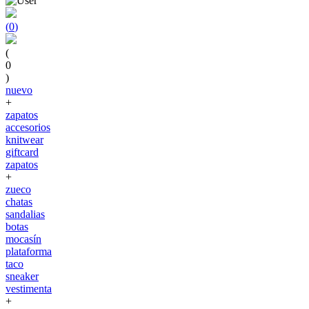
(
0
)
(
0
)
nuevo
+
zapatos
accesorios
knitwear
giftcard
zapatos
+
zueco
chatas
sandalias
botas
mocasín
plataforma
taco
sneaker
vestimenta
+