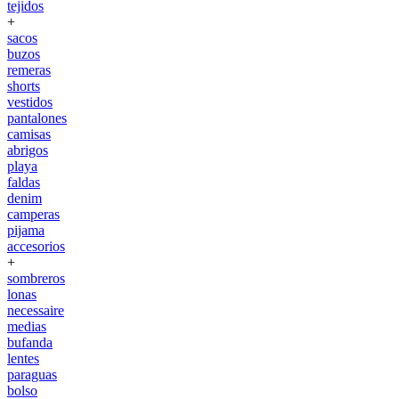
tejidos
+
sacos
buzos
remeras
shorts
vestidos
pantalones
camisas
abrigos
playa
faldas
denim
camperas
pijama
accesorios
+
sombreros
lonas
necessaire
medias
bufanda
lentes
paraguas
bolso