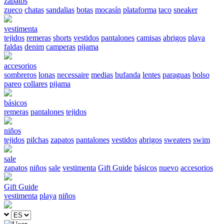
zapatos
zueco
chatas
sandalias
botas
mocasín
plataforma
taco
sneaker
vestimenta
tejidos
remeras
shorts
vestidos
pantalones
camisas
abrigos
playa
faldas
denim
camperas
pijama
accesorios
sombreros
lonas
necessaire
medias
bufanda
lentes
paraguas
bolso
pareo
collares
pijama
básicos
remeras
pantalones
tejidos
niños
tejidos
pilchas
zapatos
pantalones
vestidos
abrigos
sweaters
swim
sale
zapatos
niños
sale
vestimenta
Gift Guide
básicos
nuevo
accesorios
Gift Guide
vestimenta
playa
niños