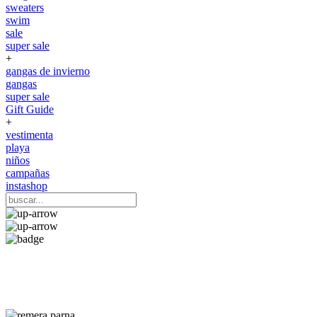
sweaters
swim
sale
super sale
+
gangas de invierno
gangas
super sale
Gift Guide
+
vestimenta
playa
niños
campañas
instashop