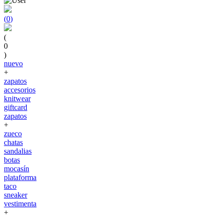
(
0
)
(
0
)
nuevo
+
zapatos
accesorios
knitwear
giftcard
zapatos
+
zueco
chatas
sandalias
botas
mocasín
plataforma
taco
sneaker
vestimenta
+