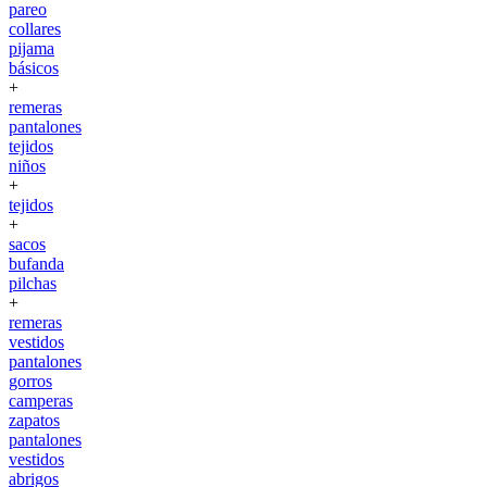
pareo
collares
pijama
básicos
+
remeras
pantalones
tejidos
niños
+
tejidos
+
sacos
bufanda
pilchas
+
remeras
vestidos
pantalones
gorros
camperas
zapatos
pantalones
vestidos
abrigos