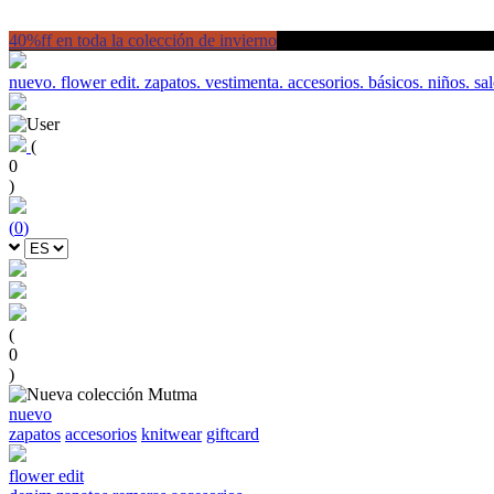
40%ff en toda la colección de invierno
nuevo.
flower edit.
zapatos.
vestimenta.
accesorios.
básicos.
niños.
sal
(
0
)
(
0
)
(
0
)
nuevo
zapatos
accesorios
knitwear
giftcard
flower edit