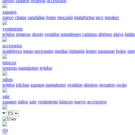
denim
zapatos
remeras
accesorios
zapatos
zueco
chatas
sandalias
botas
mocasín
plataforma
taco
sneaker
vestimenta
tejidos
remeras
shorts
vestidos
pantalones
camisas
abrigos
playa
falda
accesorios
sombreros
lonas
necessaire
medias
bufanda
lentes
paraguas
bolso
par
básicos
remeras
pantalones
tejidos
niños
tejidos
pilchas
zapatos
pantalones
vestidos
abrigos
sweaters
swim
sale
zapatos
niños
sale
vestimenta
básicos
nuevo
accesorios
(
0
)