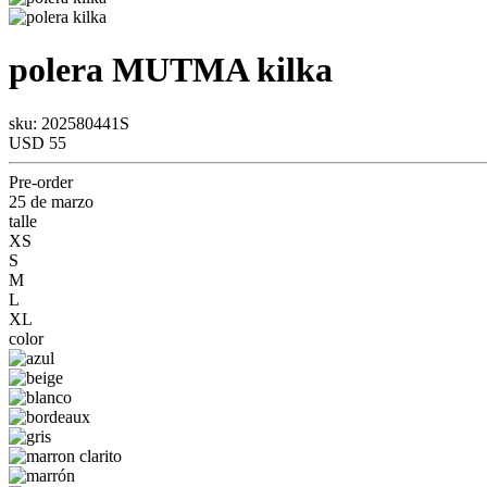
polera
MUTMA
kilka
sku: 202580441S
USD 55
Pre-order
25 de marzo
talle
XS
S
M
L
XL
color