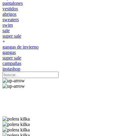
pantalones
vestidos
abrigos
sweaters
swim
sale
super sale
+
gangas de invierno
gangas
super sale
campañas
instashop