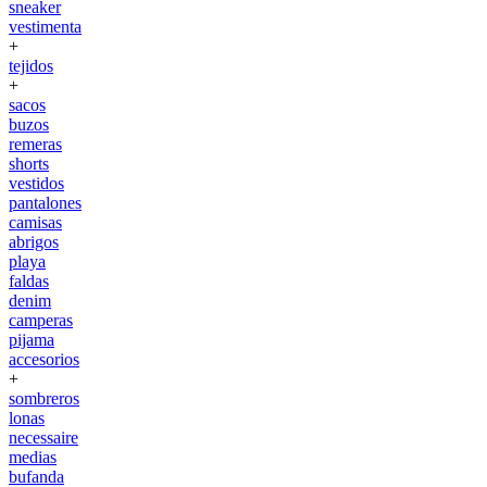
sneaker
vestimenta
+
tejidos
+
sacos
buzos
remeras
shorts
vestidos
pantalones
camisas
abrigos
playa
faldas
denim
camperas
pijama
accesorios
+
sombreros
lonas
necessaire
medias
bufanda