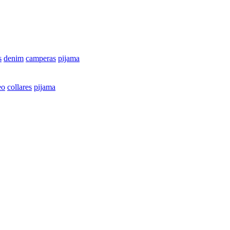
s
denim
camperas
pijama
eo
collares
pijama