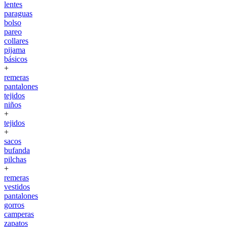
lentes
paraguas
bolso
pareo
collares
pijama
básicos
+
remeras
pantalones
tejidos
niños
+
tejidos
+
sacos
bufanda
pilchas
+
remeras
vestidos
pantalones
gorros
camperas
zapatos