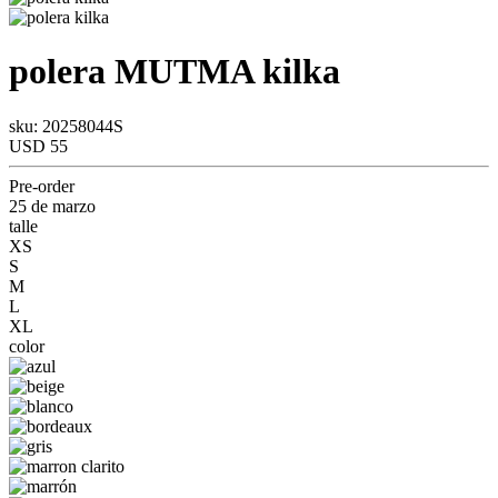
polera
MUTMA
kilka
sku: 20258044S
USD 55
Pre-order
25 de marzo
talle
XS
S
M
L
XL
color