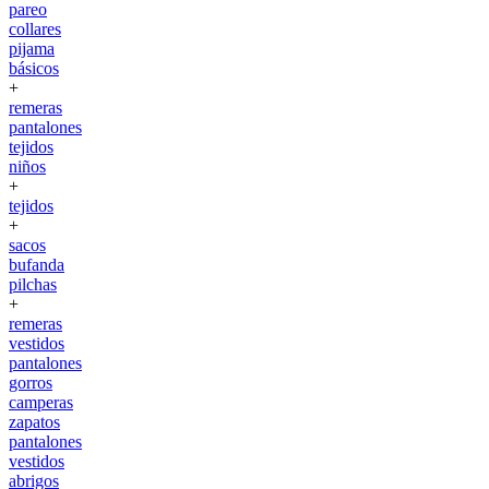
pareo
collares
pijama
básicos
+
remeras
pantalones
tejidos
niños
+
tejidos
+
sacos
bufanda
pilchas
+
remeras
vestidos
pantalones
gorros
camperas
zapatos
pantalones
vestidos
abrigos