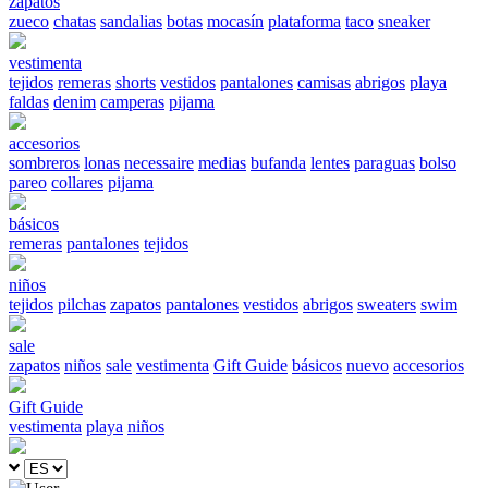
zapatos
zueco
chatas
sandalias
botas
mocasín
plataforma
taco
sneaker
vestimenta
tejidos
remeras
shorts
vestidos
pantalones
camisas
abrigos
playa
faldas
denim
camperas
pijama
accesorios
sombreros
lonas
necessaire
medias
bufanda
lentes
paraguas
bolso
pareo
collares
pijama
básicos
remeras
pantalones
tejidos
niños
tejidos
pilchas
zapatos
pantalones
vestidos
abrigos
sweaters
swim
sale
zapatos
niños
sale
vestimenta
Gift Guide
básicos
nuevo
accesorios
Gift Guide
vestimenta
playa
niños