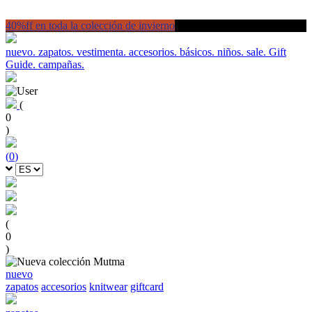
40%ff en toda la colección de invierno
nuevo.
zapatos.
vestimenta.
accesorios.
básicos.
niños.
sale.
Gift
Guide.
campañas.
(
0
)
(
0
)
(
0
)
nuevo
zapatos
accesorios
knitwear
giftcard