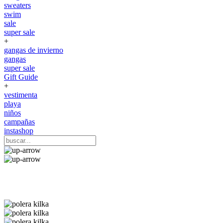
sweaters
swim
sale
super sale
+
gangas de invierno
gangas
super sale
Gift Guide
+
vestimenta
playa
niños
campañas
instashop