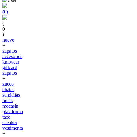
(
0
)
(
0
)
nuevo
+
zapatos
accesorios
knitwear
giftcard
zapatos
+
zueco
chatas
sandalias
botas
mocasín
plataforma
taco
sneaker
vestimenta
+