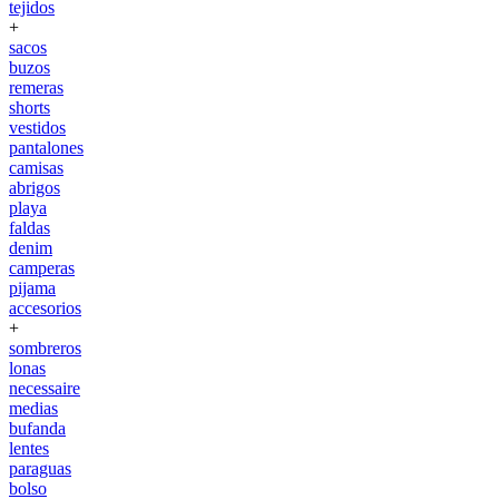
tejidos
+
sacos
buzos
remeras
shorts
vestidos
pantalones
camisas
abrigos
playa
faldas
denim
camperas
pijama
accesorios
+
sombreros
lonas
necessaire
medias
bufanda
lentes
paraguas
bolso