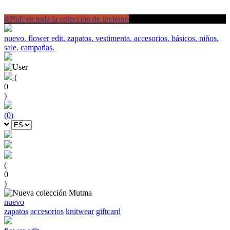
40%ff en toda la colección de invierno
nuevo.
flower edit.
zapatos.
vestimenta.
accesorios.
básicos.
niños.
sale.
campañas.
(
0
)
(
0
)
(
0
)
nuevo
zapatos
accesorios
knitwear
giftcard