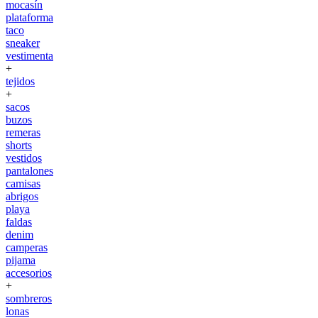
mocasín
plataforma
taco
sneaker
vestimenta
+
tejidos
+
sacos
buzos
remeras
shorts
vestidos
pantalones
camisas
abrigos
playa
faldas
denim
camperas
pijama
accesorios
+
sombreros
lonas