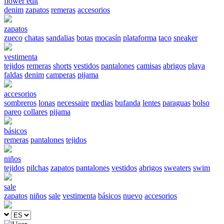
flower edit
denim
zapatos
remeras
accesorios
zapatos
zueco
chatas
sandalias
botas
mocasín
plataforma
taco
sneaker
vestimenta
tejidos
remeras
shorts
vestidos
pantalones
camisas
abrigos
playa
faldas
denim
camperas
pijama
accesorios
sombreros
lonas
necessaire
medias
bufanda
lentes
paraguas
bolso
pareo
collares
pijama
básicos
remeras
pantalones
tejidos
niños
tejidos
pilchas
zapatos
pantalones
vestidos
abrigos
sweaters
swim
sale
zapatos
niños
sale
vestimenta
básicos
nuevo
accesorios