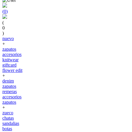
(
0
)
(
0
)
nuevo
+
zapatos
accesorios
knitwear
giftcard
flower edit
+
denim
zapatos
remeras
accesorios
zapatos
+
zueco
chatas
sandalias
botas