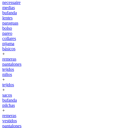
necessaire
medias
bufanda
lentes
paraguas
bolso
pareo
collares
pijama
básicos
+
remeras
pantalones
tejidos
niños
+
tejidos
+
sacos
bufanda
pilchas
+
remeras
vestidos
pantalones